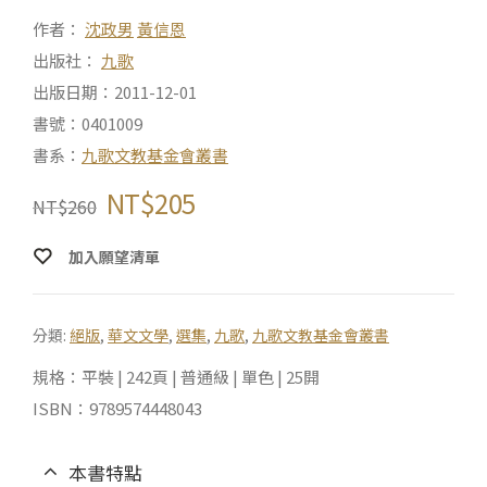
作者：
沈政男
黃信恩
出版社：
九歌
出版日期：2011-12-01
書號：0401009
書系：
九歌文教基金會叢書
NT$
205
NT$
260
加入願望清單
分類:
絕版
,
華文文學
,
選集
,
九歌
,
九歌文教基金會叢書
規格：平裝 | 242頁 | 普通級 | 單色 | 25開
ISBN：9789574448043
本書特點