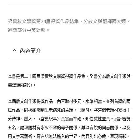
梁實秋文學獎第24屆得獎作品結集，分散文與翻譯兩大類，
翻譯部分中英對照。
內容簡介
本書是第二十四屆梁實秋文學獎得獎作品集，全書分為散文創作類與
翻譯類兩部分。
本屆散文創作類得獎作品，內容取材多元，水準相當。並列首獎的兩
篇作品，同樣碰觸到生老病死的主題，〈戀母〉將這個老題材寫得十
分傳神、感人，〈宮巢紀事〉真實而準確，知性感性並具。另評審獎
五名，處理題材有水火不容的母子關係、難以言說的同志關係，以及
用文字寫藝術、寫言語無法進入的世界，內容別出心裁、表現精彩。