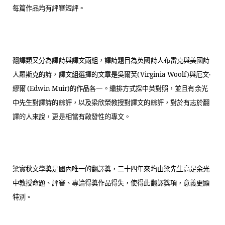
每篇作品均有評審短評。
翻譯類又分為譯詩與譯文兩組，譯詩題目為英國詩人布雷克與美國詩
人羅斯克的詩，譯文組選擇的文章是吳爾芙
(Virginia Woolf)
與厄文‧
繆爾
(Edwin Muir)
的作品各一。編排方式採中英對照，並且有余光
中先生對譯詩的綜評，以及梁欣榮教授對譯文的綜評，對於有志於翻
譯的人來說，更是相當有啟發性的專文。
梁實秋文學獎是國內唯一的翻譯獎，二十四年來均由梁先生高足余光
中教授命題、評審、專論得獎作品得失，使得此翻譯獎項，意義更顯
特別。