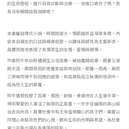
的生命歷程，進行自我診斷與治療……但傷口癒合了嗎？我
有沒有解開這個枷鎖呢？
本書屬自傳式小說，時間跨度大，情節曲折且場景多樣，內
容來自親友的口述與親身經歷，以趣味與感性為主要訴求，
具體而微地表現了有情眾生的友情、愛情與親情。
作者阿牛年幼時遭親生父母拋棄，被迫離開故鄉，跟養父浪
跡天涯，期間受困於寄養家庭與育幼院，那種一而再、再而
三哭喊而得不到回應的感受，有如身陷孤立無援的地洞中，
成為他人生的夢魘。
阿牛儘管經歷了孤單、貧困、創傷，幸運地在人生後半場，
得到摯愛的人灌注了無限的正能量，一步步從幽暗的高山縱
谷走向光亮。其實社會中有太多值得關心的孩子們，需要以
同理心來點亮他們的心燈，散布生命的光明與希望，為社會
減少可能出現在各角落的陰影。