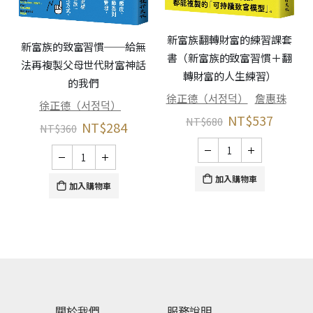
新富族翻轉財富的練習課套
新富族的致富習慣──給無
書（新富族的致富習慣＋翻
）
法再複製父母世代財富神話
轉財富的人生練習）
的我們
徐正德（서정덕）
詹惠珠
徐正德（서정덕）
NT$
537
NT$
680
NT$
284
NT$
360
加入購物車
加入購物車
關於我們
服務說明