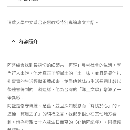
清華大學中文系呂正惠教授特別導論專文介紹。
內容簡介
阿盛總會找到最適切的細節來「再現」農村社會的生活，就
內行人來說，他才真正了解鄉土的「土」味，並且是靠他扎
扎實實的生活經驗累積起來，並靠他與城市生活長期比較以
後體會得到的。就這樣，他為台灣的「鄉土文學」增添了一
筆異彩。
阿盛是恪守傳統、念舊，並且深知感恩而「有愧於心」的。
這種「貧農之子」的純樸之言，我似乎很少在其他地方看
到。他為母親七十六歲生日而寫的〈心情兩紀年〉，同樣讓
我感動。