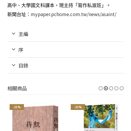
高中、大學國文科課本，現主持「寫作私淑班」。
mypaper.pchome.com.tw/news/asaint/
新聞台址：
主編
序
目錄
相關商品
-21%
-21%