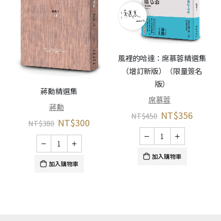
風裡的哈達：席慕蓉精選集
（增訂新版）（限量簽名
版）
蔣勳精選集
席慕蓉
蔣勳
NT$
356
NT$
450
NT$
300
NT$
380
加入購物車
加入購物車