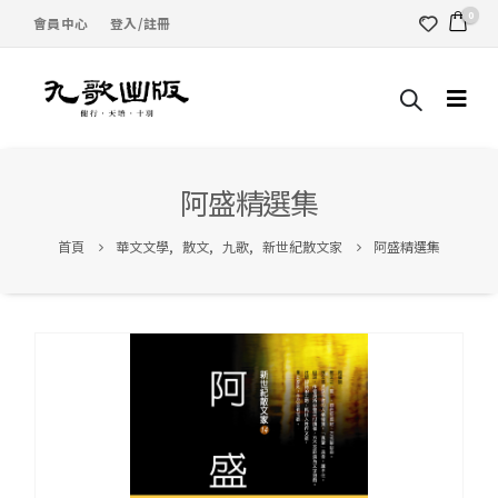
0
會員中心
登入/註冊
阿盛精選集
首頁
華文文學
,
散文
,
九歌
,
新世紀散文家
阿盛精選集