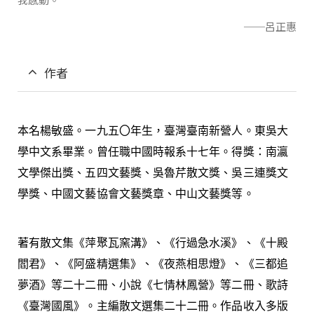
──呂正惠
作者
本名楊敏盛。一九五〇年生，臺灣臺南新營人。東吳大
學中文系畢業。曾任職中國時報系十七年。得獎：南瀛
文學傑出獎、五四文藝獎、吳魯芹散文獎、吳三連獎文
學獎、中國文藝協會文藝獎章、中山文藝獎等。
著有散文集《萍聚瓦窯溝》、《行過急水溪》、《十殿
閻君》、《阿盛精選集》、《夜燕相思燈》、《三都追
夢酒》等二十二冊、小說《七情林鳳營》等二冊、歌詩
《臺灣國風》。主編散文選集二十二冊。作品收入多版