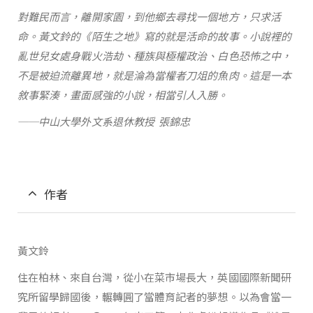
對難民而言，離開家園，到他鄉去尋找一個地方，只求活
命。黃文鈴的《陌生之地》寫的就是活命的故事。小說裡的
亂世兒女處身戰火浩劫、種族與極權政治、白色恐怖之中，
不是被迫流離異地，就是淪為當權者刀俎的魚肉。這是一本
敘事緊湊，畫面感強的小說，相當引人入勝。
──中山大學外文系退休教授 張錦忠
作者
黃文鈴
住在柏林、來自台灣，從小在菜市場長大，英國國際新聞研
究所留學歸國後，輾轉圓了當體育記者的夢想。以為會當一