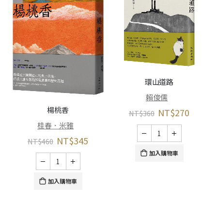
環山道路
賴俊儒
楊桃香
NT$
270
NT$
360
桂春．米雅
NT$
345
NT$
460
加入購物車
加入購物車