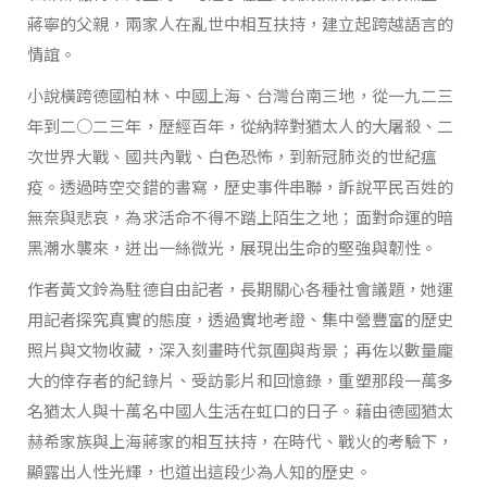
蔣寧的父親，兩家人在亂世中相互扶持，建立起跨越語言的
情誼。
小說橫跨德國柏林、中國上海、台灣台南三地，從一九二三
年到二○二三年，歷經百年，從納粹對猶太人的大屠殺、二
次世界大戰、國共內戰、白色恐怖，到新冠肺炎的世紀瘟
疫。透過時空交錯的書寫，歷史事件串聯，訴說平民百姓的
無奈與悲哀，為求活命不得不踏上陌生之地；面對命運的暗
黑潮水襲來，迸出一絲微光，展現出生命的堅強與韌性。
作者黃文鈴為駐德自由記者，長期關心各種社會議題，她運
用記者探究真實的態度，透過實地考證、集中營豐富的歷史
照片與文物收藏，深入刻畫時代氛圍與背景；再佐以數量龐
大的倖存者的紀錄片、受訪影片和回憶錄，重塑那段一萬多
名猶太人與十萬名中國人生活在虹口的日子。藉由德國猶太
赫希家族與上海蔣家的相互扶持，在時代、戰火的考驗下，
顯露出人性光輝，也道出這段少為人知的歷史。