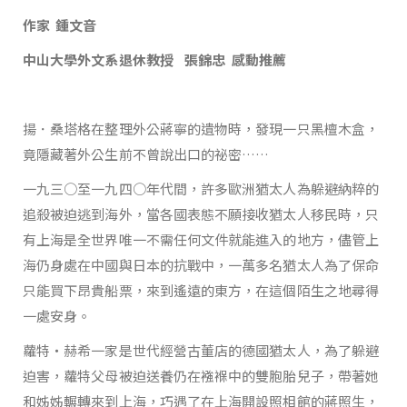
作家
鍾文音
中山大學外文系退休教授
張錦忠
感動推薦
揚．桑塔格在整理外公蔣寧的遺物時，發現一只黑檀木盒，
竟隱藏著外公生前不曾說出口的祕密……
一九三○至一九四○年代間，許多歐洲猶太人為躲避納粹的
追殺被迫逃到海外，當各國表態不願接收猶太人移民時，只
有上海是全世界唯一不需任何文件就能進入的地方，儘管上
海仍身處在中國與日本的抗戰中，一萬多名猶太人為了保命
只能買下昂貴船票，來到遙遠的東方，在這個陌生之地尋得
一處安身。
蘿特‧赫希一家是世代經營古董店的德國猶太人，為了躲避
迫害，蘿特父母被迫送養仍在襁褓中的雙胞胎兒子，帶著她
和姊姊輾轉來到上海，巧遇了在上海開設照相館的蔣照生，