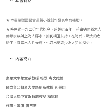
本書特點
★ 本書榮獲國藝會長篇小說創作發表專案補助。
★ 時序從一九二○年代迄今，跨越近百年，藉由德國猶太人
赫希家族與上海人蔣家，如何相互扶持，在時代、戰火的考
驗下，顯露出人性光輝，也道出這段少為人知的歷史。
內容簡介
東華大學華文系教授
楊翠
專文推薦
國立台北教育大學語創系教授
郝譽翔
台灣大學中文系特聘教授
梅家玲
作家、導演
陳玉慧