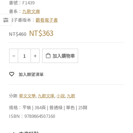
書號：F1439
書系：
九歌文庫
電子書版本：
觀看電子書
NT$
363
NT$
460
加入購物車
加入願望清單
分類:
華文文學
,
九歌文庫
,
小說
,
九歌
規格：平裝 | 384頁 | 普通級 | 單色 | 25開
ISBN：9789864507160