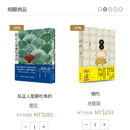
相關商品
-25%
-21%
相伨
反正人是要吃魚的
林連鍠
曹栩
NT$
253
NT$
320
NT$
285
NT$
380