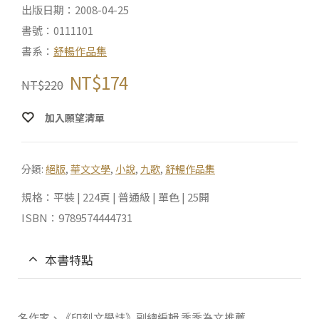
出版日期：2008-04-25
書號：0111101
書系：
舒暢作品集
NT$
174
NT$
220
加入願望清單
分類:
絕版
,
華文文學
,
小說
,
九歌
,
舒暢作品集
規格：平裝 | 224頁 | 普通級 | 單色 | 25開
ISBN：9789574444731
本書特點
名作家、《印刻文學誌》副總編輯 季季為文推薦