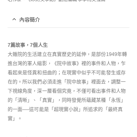
內容簡介
7
篇故事，
7
個人生
大雜院的生活建立在真實歷史的延伸，是部份
1949
年轉
進台灣的軍人縮影，《院中故事》裡的事件和人物，乍
看起來是怪異和扭曲的；在現實中似乎不可能發生或存
在的。所以我們必須走進「院中故事」裡面去，調整一
下視線角度，深一層看個究竟，不僅可看出事件和人物
的「清晰」、「真實」，同時發覺所蘊藏某種「永恆」
的一面
──
這可能是「超現實小說」所追求的「最終真
實」。