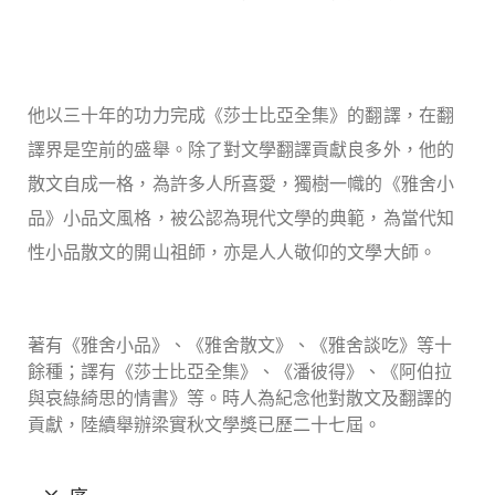
他以三十年的功力完成《莎士比亞全集》的翻譯，在翻
譯界是空前的盛舉。除了對文學翻譯貢獻良多外，他的
散文自成一格，為許多人所喜愛，獨樹一幟的《雅舍小
品》小品文風格，被公認為現代文學的典範，為當代知
性小品散文的開山祖師，亦是人人敬仰的文學大師。
著有《雅舍小品》、《雅舍散文》、《雅舍談吃》等十
餘種；譯有《莎士比亞全集》、《潘彼得》、《阿伯拉
與哀綠綺思的情書》等。時人為紀念他對散文及翻譯的
貢獻，陸續舉辦梁實秋文學獎已歷二十七屆。
序