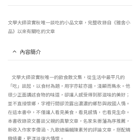
文學大師梁實秋唯一談吃的小品文章，完整收錄自《雅舍小
品》以來有關吃的文章
內容簡介
文學大師梁實秋唯一的飲食散文集，從生活中最平凡的
「吃」談起，以食材為題，用字亦莊亦諧，淺顯而雋永。他
很少正面講述食物的味道，卻讓人感受得到那滋味的美好；
並不直接懷鄉，字裡行間卻流露出濃濃的鄉愁與故國人情。
在這本書中，不僅讓人看見美食，看見感情，也看見生命。
本書收錄梁文薔談父親的真摯文章，名家朱振藩為序推薦，
新收入作家李偉涵、九歌總編輯陳素芳的評論文章，搭配精
緻插畫，更洋溢復古情懷。