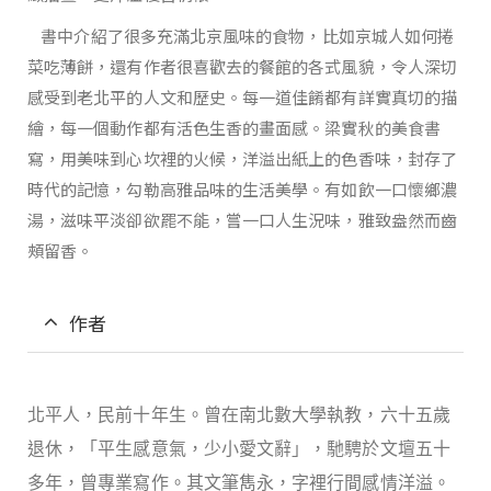
書中介紹了很多充滿北京風味的食物，比如京城人如何捲
菜吃薄餅，還有作者很喜歡去的餐館的各式風貌，令人深切
感受到老北平的人文和歷史。每一道佳餚都有詳實真切的描
繪，每一個動作都有活色生香的畫面感。梁實秋的美食書
寫，用美味到心坎裡的火候，洋溢出紙上的色香味，封存了
時代的記憶，勾勒高雅品味的生活美學。有如飲一口懷鄉濃
湯，滋味平淡卻欲罷不能，嘗一口人生況味，雅致盎然而齒
頰留香。
作者
北平人，民前十年生。曾在南北數大學執教，六十五歲
退休，「平生感意氣，少小愛文辭」，馳騁於文壇五十
多年，曾專業寫作。其文筆雋永，字裡行間感情洋溢。