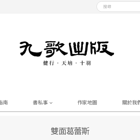
指南
書私事
作家地圖
關於我
雙面葛蕾斯