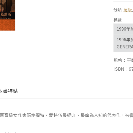
分類:
絕版
標籤:
1996年
1996
GENER
規格：平裝 |
ISBN：97
本書特點
國寶級女作家瑪格麗特‧愛特伍最經典、最廣為人知的代表作，被