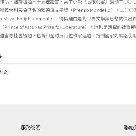
作品，翻譯超過三十五種語言，其中小說《盲眼刺客》獲頒二○○
獲義大利最負盛名的蒙德羅文學獎（Premio Mondello）。二○○
k Festival Enlightenment），得獎理由是對世界文學與
Prince of Asturias Prize for Literature）。
迫害等社會議題，也曾和全球五百位作家連署，抵制國家對網路使
序
內文
服務說明
聯絡