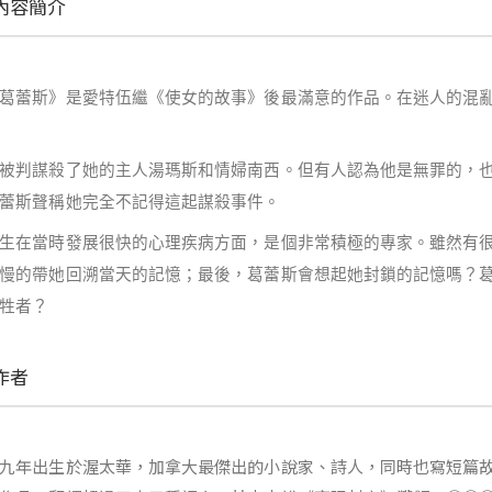
內容簡介
葛蕾斯》是愛特伍繼《使女的故事》後最滿意的作品。在迷人的混
被判謀殺了她的主人湯瑪斯和情婦南西。但有人認為他是無罪的，
蕾斯聲稱她完全不記得這起謀殺事件。
生在當時發展很快的心理疾病方面，是個非常積極的專家。雖然有
慢的帶她回溯當天的記憶；最後，葛蕾斯會想起她封鎖的記憶嗎？
牲者？
作者
九年出生於渥太華，加拿大最傑出的小說家、詩人，同時也寫短篇