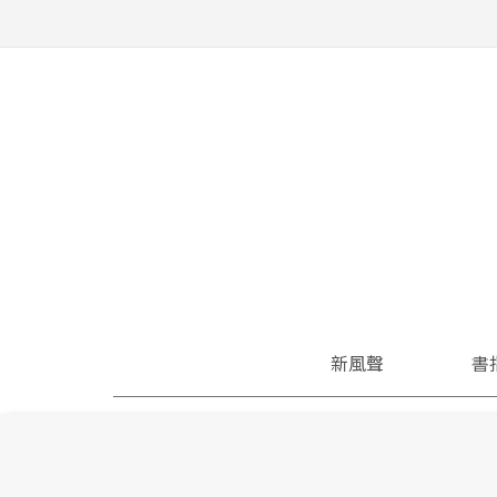
新風聲
書