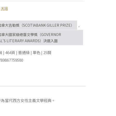
,
天培
加拿大吉勒獎（SCOTIABANK GILLER PRIZE）
,
年加拿大國家級總督文學獎（GOVERNOR
AL'S LITERARY AWARDS）決選入圍
 464頁 | 普通級 | 單色 | 25開
89867759580
譽為當代西方女性主義文學經典。