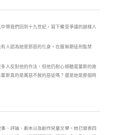
亂中帶我們回到十九世紀，寫下備受爭議的謎樣人
也有人認為她是邪惡的化身。在服無期徒刑監禁
很多人反對他的作法，但他仍耐心傾聽葛蕾斯的故
葛蕾斯真的是萬惡不赦的惡徒嗎？還是她是那個時
故事、評論、劇本以及創作兒童文學。她已發表四