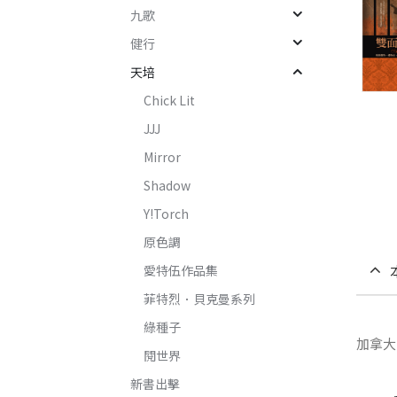
九歌
健行
天培
Chick Lit
JJJ
Mirror
Shadow
Y!Torch
原色調
愛特伍作品集
菲特烈．貝克曼系列
綠種子
加拿大
閱世界
新書出擊