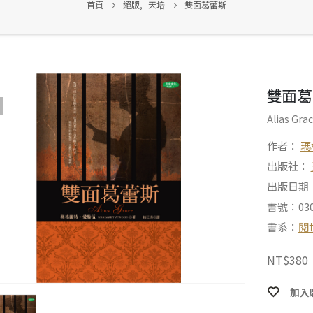
首頁
絕版
,
天培
雙面葛蕾斯
雙面葛
Alias Gra
作者：
瑪
出版社：
出版日期：2
書號：030
書系：
閱
NT$
380
加入