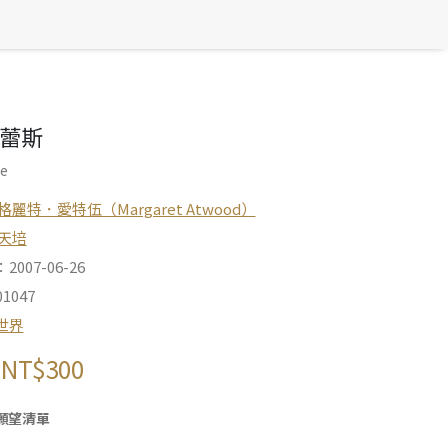
蕾斯
ce
格麗特．愛特伍（Margaret Atwood）
天培
007-06-26
1047
世界
NT$
300
願望清單