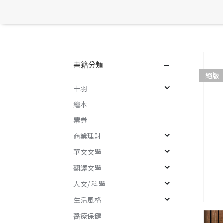
書籍分類
絕版
十羽
繪本
票券
商業理財
華文文學
翻譯文學
人文/ 科學
生活風格
醫療保健