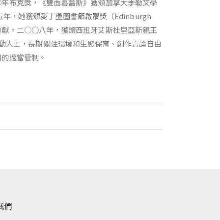
○年布克獎，《雙面葛蕾斯》獲頒加拿大季勒文學
五年，她獲頒愛丁堡圖書節啟蒙獎（Edinburgh
思想的傑出貢獻。二○○八年，獲頒西班牙艾斯杜里亞斯親王
她也是活躍的社會運動人士，長期關注環境和生態保育、創作言論自由
用的過當管制。
我們