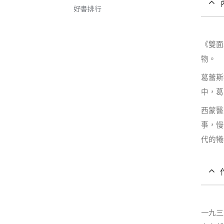
好書排行
《雙面
物。
葛蕾斯
中，葛
西蒙醫
事，慢
代的犧
一九三