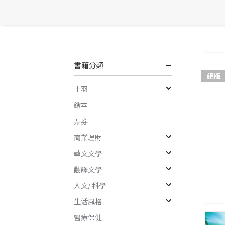
書籍分類
絕版
十羽
繪本
票券
商業理財
華文文學
翻譯文學
人文/ 科學
生活風格
醫療保健