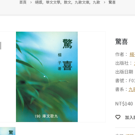
首頁
絕版
,
華文文學
,
散文
,
九歌文庫
,
九歌
驚喜
驚喜
作者：
楊
出版社：
出版日期：1
書號：F01
書系：
九
NT$
140
加入