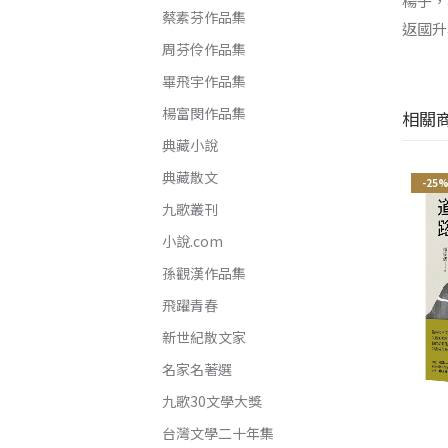
楊子，
蔡素芬作品集
返國升
周芬伶作品集
畢飛宇作品集
楊富閔作品集
相關
典藏小說
典藏散文
-25%
-25%
-25
九歌叢刊
小說.com
孫觀漢作品集
飛躍青春
新世紀散文家
名家名著選
九歌30文學大獎
台灣文學二十年集