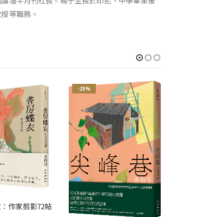
國論壇半月刊社長。楊子生長於印尼，中學畢業後
教授等職務。
-25%
-25%
反正人是
：作家剪影72帖