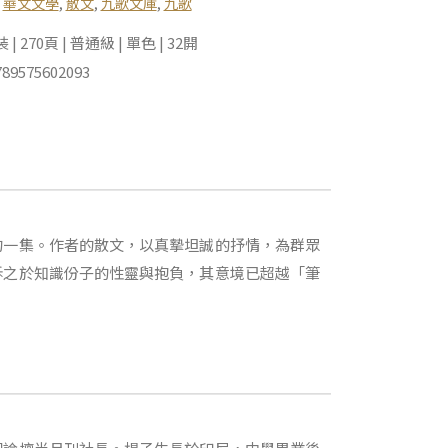
,
華文文學
,
散文
,
九歌文庫
,
九歌
 270頁 | 普通級 | 單色 | 32開
89575602093
的一集。作者的散文，以真摯坦誠的抒情，為群眾
訴之於知識份子的性靈與抱負，其意境已超越「筆