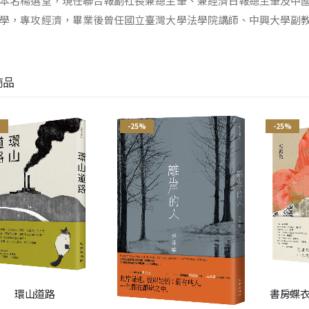
本名楊選堂，現任聯合報副社長兼總主筆、兼經濟日報總主筆及中
學，專攻經濟，畢業後曾任國立臺灣大學法學院講師、中興大學副
商品
%
-25%
-25%
環山道路
書房蝶衣