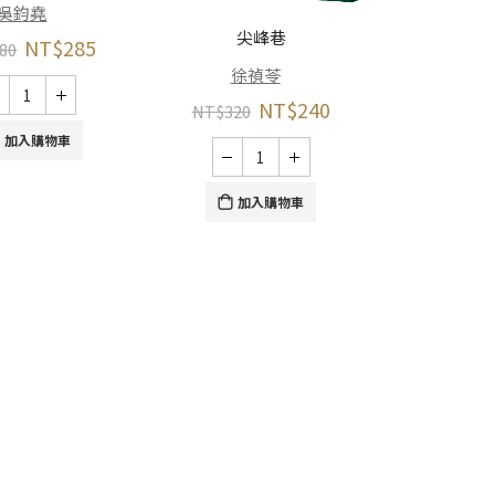
曹
吳鈞堯
尖峰巷
NT$
285
NT$
380
80
徐禎苓
NT$
240
NT$
320
加
加入購物車
加入購物車