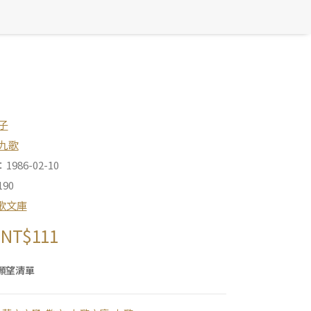
子
九歌
986-02-10
90
歌文庫
NT$
111
願望清單