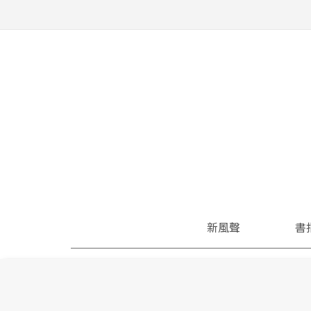
新風聲
書