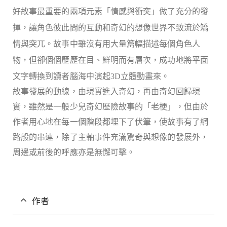
好故事最重要的兩項元素「情感與衝突」做了充分的發
揮，讓角色彼此間的互動和奇幻的想像世界不致流於矯
情與突兀。故事中雖沒有用大量篇幅描述每個角色人
物，但卻個個歷歷在目、鮮明而有層次，成功地將平面
文字轉換到讀者腦海中演起
3D
立體動畫來。
故事發展的動線，由現實進入奇幻，再由奇幻回歸現
實，雖然是一般少兒奇幻歷險故事的「老梗」，但由於
作者用心地在每一個階段都埋下了伏筆，使故事有了網
路般的串連，除了主軸事件充滿驚奇與想像的發展外，
周邊或前後的呼應亦是無懈可擊。
作者