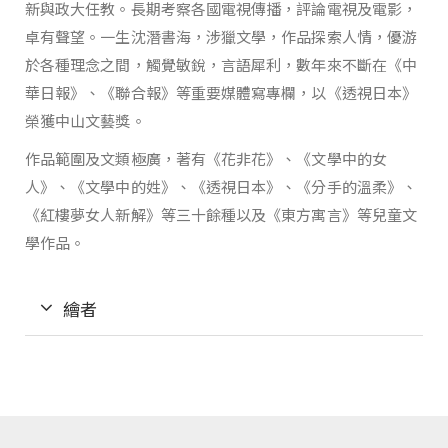
新與政大任教。長期考察各國電視傳播，評論電視及電影，
卓有聲望。一生沈潛書海，涉獵文學，作品探索人情，優游
於各種理念之間，觸覺敏銳，言語犀利，數年來不斷在《中
華日報》、《聯合報》等重要媒體寫專欄，以《透視日本》
榮獲中山文藝獎。
作品範圍及文類極廣，著有《花非花》、《文學中的女
人》、《文學中的姓》、《透視日本》、《分手的溫柔》、
《紅樓夢女人新解》等三十餘種以及《東方寓言》等兒童文
學作品。
繪者