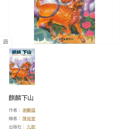
麒麟下山
作者：
謝鵬雄
繪者：
陳裕堂
出版社：
九歌