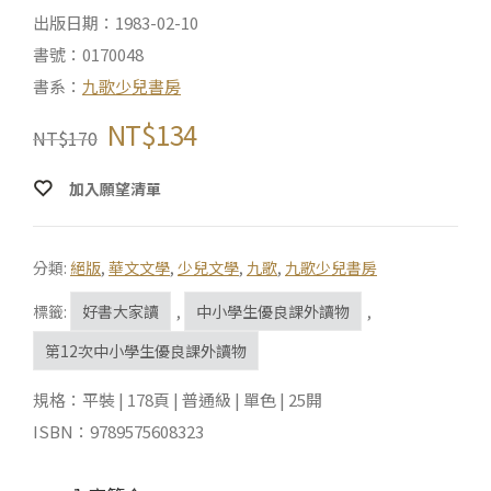
出版日期：1983-02-10
書號：0170048
書系：
九歌少兒書房
NT$
134
NT$
170
加入願望清單
分類:
絕版
,
華文文學
,
少兒文學
,
九歌
,
九歌少兒書房
標籤:
好書大家讀
,
中小學生優良課外讀物
,
第12次中小學生優良課外讀物
規格：平裝 | 178頁 | 普通級 | 單色 | 25開
ISBN：9789575608323