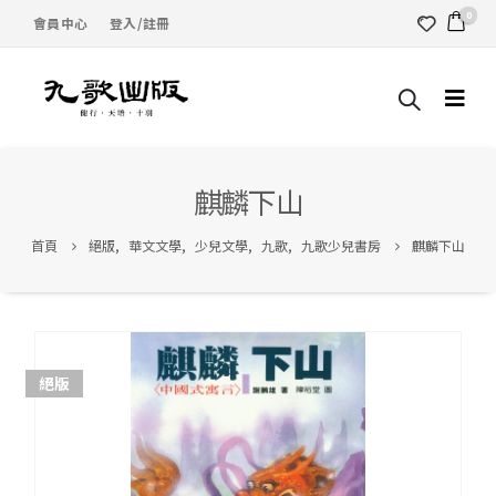
0
會員中心
登入/註冊
麒麟下山
首頁
絕版
,
華文文學
,
少兒文學
,
九歌
,
九歌少兒書房
麒麟下山
絕版