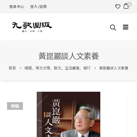
0
會員中心
登入/註冊
黃崑巖談人文素養
首頁
絕版
,
華文文學
,
散文
,
生活叢書
,
健行
黃崑巖談人文素養
絕版