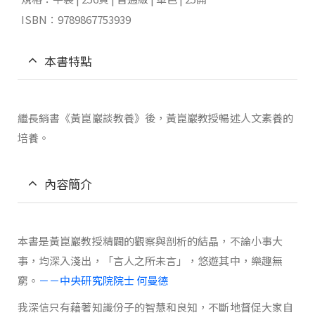
ISBN：9789867753939
本書特點
繼長銷書《黃崑巖談教養》後，黃崑巖教授暢述人文素養的
培養。
內容簡介
本書是黃崑巖教授精闢的觀察與剖析的結晶，不論小事大
事，均深入淺出，「言人之所未言」，悠遊其中，樂趣無
窮。
－－中央研究院院士 何曼德
我深信只有藉著知識份子的智慧和良知，不斷地督促大家自