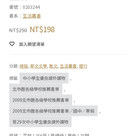
書號：0203244
書系：
生活叢書
NT$
198
NT$
250
加入願望清單
分類:
絕版
,
華文文學
,
散文
,
生活叢書
,
健行
標籤:
中小學生優良課外讀物
,
北市圖各級學校推薦書單
,
2009北市圖各級學校推薦書單
,
2009北市圖各級學校推薦書單／國中／寒假
,
第29次中小學生優良課外讀物
規格：平裝 | 256頁 | 普通級 | 單色 | 25開