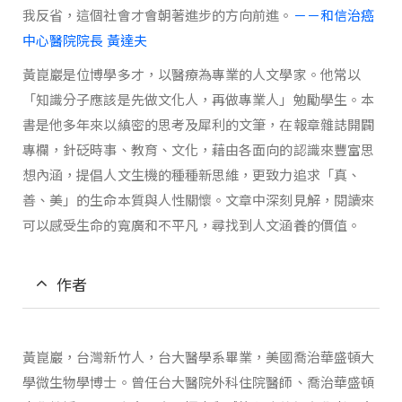
我反省，這個社會才會朝著進步的方向前進。
－－和信治癌
中心醫院院長 黃達夫
黃崑巖是位博學多才，以醫療為專業的人文學家。他常以
「知識分子應該是先做文化人，再做專業人」勉勵學生。本
書是他多年來以縝密的思考及犀利的文筆，在報章雜誌開闢
專欄，針砭時事、教育、文化，藉由各面向的認識來豐富思
想內涵，提倡人文生機的種種新思維，更致力追求「真、
善、美」的生命本質與人性關懷。文章中深刻見解，閱讀來
可以感受生命的寬廣和不平凡，尋找到人文涵養的價值。
作者
黃崑巖，台灣新竹人，台大醫學系畢業，美國喬治華盛頓大
學微生物學博士。曾任台大醫院外科住院醫師、喬治華盛頓