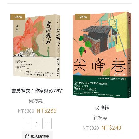
-25%
-25%
書房蝶衣：作家剪影72帖
吳鈞堯
尖峰巷
NT$
285
NT$
380
徐禎苓
NT$
240
NT$
320
加入購物車