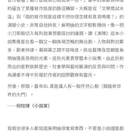
約蘊含了某種寫作態度的路徑轉變，大概是從「文學獎試水
溫」到「姐的寫作就是這樣不然你想怎樣有意見嗎嗄？」的
演變小史，非常自信帥氣！吳明倫的文字輕鬆機俏，像一把
小刀那般切入每則故事想要探討的議題，讀《湊陣》這本小
說集像是在看一齣又一齣換場流暢的舞台劇，人物與對白繁
多、節奏快速，幕與幕之間不容喘息。民俗藝陣及宮廟是吳
明倫擅長使用的元素，這些元素貫穿整本小說集，由此折射
而出的是對族群歷史、社會學與藝術展演的反思與叩問，作
為讀者不得不折服於作者的田野觀察和靈光。
然後，那個，暮年BL 真是讓人有一點怦然心動（開啟新世
界的大門）。
──何玟珒（小說家）
我相信很多人都知道吳明倫很會寫東西，不管是小說還是劇