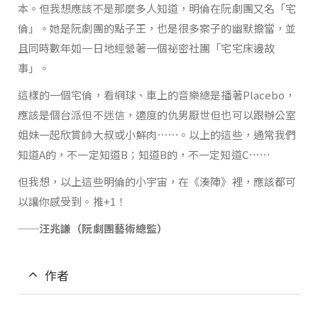
本。但我想應該不是那麼多人知道，明倫在阮劇團又名「宅
倫」。她是阮劇團的點子王，也是很多案子的幽默擔當，並
且同時數年如一日地經營著一個祕密社團「宅宅床邊故
事」。
這樣的一個宅倫，看網球、車上的音樂總是播著Placebo，
應該是個台派但不迷信，適度的仇男厭世但也可以跟辦公室
姐妹一起欣賞帥大叔或小鮮肉⋯⋯。以上的這些，通常我們
知道A的，不一定知道B；知道B的，不一定知道C⋯⋯
但我想，以上這些明倫的小宇宙，在《湊陣》裡，應該都可
以讓你感受到。推+1！
──汪兆謙（阮劇團藝術總監）
作者