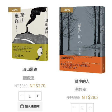
-25%
-25%
環山道路
賴俊儒
離岸的人
NT$
270
NT$
360
蔡修寧
NT$
285
NT$
380
加入購物車