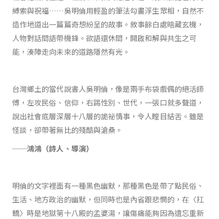
縛索與祝福……吳明倫用輕盈的筆法勾畫浮生眾相，自然不
造作地道出一篇篇奇想紛呈的故事。敘事餘白處暗藏玄機，
人物對話間語帶機鋒。欲語還休間，開啟和解與共生之可
能，湊陣走向未來的道路隱然有光。
台灣鄉土的當代說書人吳明倫，像是兩手布袋戲偶的絕活師
傅，左攻民俗、信仰，右踢性別、世代，一張口就多聲道，
說出社會底層深層十八層的詭祕情事，令人瞠目結舌。雖是
怪談，卻帶著無比的殘酷與滄桑。
──鴻鴻（詩人、導演）
明倫的文字裡面有一種黑色幽默，那種黑色是帶了點民俗、
生活、地方政治的幽默，但同時也是內省跟悲憫的，在〈扛
轎〉時是地獄第十八殿的孟婆湯，讓傷痛能夠因為遺忘重新