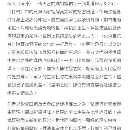
家人〈湊陣〉。朝天宮的媽祖護佑每一個北港Boy & Girl，
〈扛轎〉中的兄妹因家裡諱莫如深的祕密出逃，卻無法輕易
抹除身上故鄉的印記。龐克風的牽亡歌縈繞耳際，期待走過
地獄十八殿領憑證受胎轉世，經輪迴出生。意欲使祖厝戲台
再現風華的家族小輩對上見慣風波的老太夫人，〈火燒百花
台〉暗藏復興傳統文化的曲折思考。〈不明的飛行〉以奇幻
元素奏起反核隊伍與媽祖信仰的狂想曲，零散穿插的極短篇
由意料之外的進路回應時代。一面〈順風旗〉流落在搶孤的
漢人、原住民家族、加拿大博物館之間，記載島上人民錯綜
的歷史身世；眾人的生命軌跡在東海岸與離島意外重合，儘
管個己孑然如孤島，〈島嶼之間〉卻仍有海寬容吞吐纏結心
緒與交錯意念。
作者以紮實田調及大量細節建構鄉土之俗，繫連流行元素轉
生再現，翻出新穎潮味。島國的前世今生在此會遇狂歡，共
構既熟悉又新鮮的日常。世代間的摩擦、難解的歷史傷痕、
社會結構的壓迫、性別和宗教文化之矛盾、故鄉加諸己身的