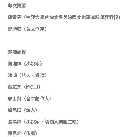
專文推薦
邱貴芬（中興大學台灣文學與跨國文化研究所講座教授）
鄭順聰（台文作家）
湊陣贊聲
瀟湘神（小說家）
鴻鴻（詩人、導演）
盧志杰（
MCJJ
）
廖士賢（音樂創作人）
解昆樺（詩人）
張嘉祥（小說家、裝咖人樂團主唱）
陳思宏（作家）