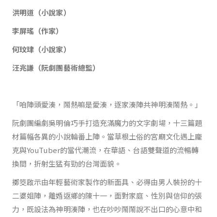
洪明道（小說家）
李屏瑤（作家）
何玟珒（小說家）
汪兆謙（阮劇團藝術總監）
「咱陣頭愛湊，鬧熱嘛是愛湊，逐家湊陣共神明湊鬧熱。」
阮劇團編劇吳明倫巧手打造充滿魔力的文字劇場，十三篇題
材篇幅各異的小說輪番上陣。當草根土俗的宮廟文化遇上龐
克與YouTuber的當代潮流，在華語、台語雙聲道的流暢轉
換間，折射生猛有勁的台灣面貌。
擲筊啟示由年輕藝術家製作的新面具、必得由男人裝扮的十
二婆姐陣，離婚返鄉的陳十一，面對家庭、性別與信仰的張
力，既設法為神明湊陣，也在吵吵鬧鬧說不出口的心意中和