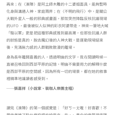
再來；在〈湊陣〉是阿土師木雕的十二婆姐面具，能夠暫時
化身與溝通人神、家庭兩界；在〈不明的飛行〉中，是關公
大戰外星人一般的邪典感畫面，那架突然降臨反核抗議現場
的UFO ，最後被似人似神的彩衣阿婆帶走，神來一筆地大喊
「駱以軍」更是把這種邪典感推到最高潮，但那些抗議人群
的狀態是真的，脫去魔幻後的人神大戰，是運動現場結束
後，充滿無力感的人群戰敗散漫的離場。
身為長年離開嘉義的人，透過明倫的文字，我在閱讀時候一
直被召喚回到西部平原的記憶，明倫不需要用力的解釋什麼
是西部平原的空間感，因為所有一切的場景，都在她的敘事
裡精準地讓讀者感受到。
──張嘉祥（小說家、裝咖人樂團主唱）
讀完《湊陣》的第一個感覺是：「好ㄎㄧㄤ喔！好喜歡！不
管作者嗑了點什麼麻煩也給我來一些。」書中的章節排序隱