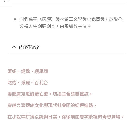
同名篇章〈湊陣〉獲林榮三文學獎小說首獎，改編為
公視人生劇展劇本，由馬如龍主演。
內容簡介
婆姐、銅像、順風旗
吃炮、浮屍、百花台
奏起龐克風的牽亡歌，切換華台語雙聲道，
穿越台灣傳統文化與現代社會間的迂迴進路，
在小說中拼接荒誕與日常，徐徐展開層次繁複的奇想劇場。