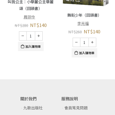
叫我公主：小華麗公主華麗
頌（回頭書）
春
舞街少年（回頭書）
周芬伶
李光福
NT$
140
NT$
280
NT$
140
NT$
260
加入購物車
加入購物車
關於我們
服務說明
九歌出版社
會員常見問題