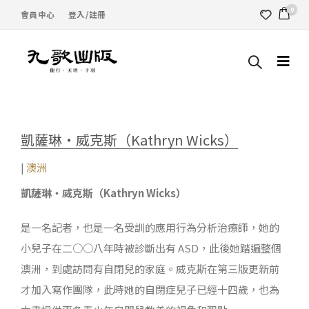
0
會員中心
登入/註冊
凱薩琳・威克斯（Kathryn Wicks）
|
澳洲
凱薩琳・威克斯（Kathryn Wicks）
是一名記者，也是一名受訓的應用行為分析治療師，她的
小兒子在二○○八年時被診斷出有 ASD，此後她踏遍整個
澳洲，到處訪問有自閉兒的家庭。威克斯在第三版更新前
才加入寫作團隊，此時她的自閉症兒子已經十四歲，也為