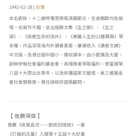
1942-02-28 |
台灣
本名劉俠，十二歲時罹患類風濕關節炎，全身關節均告損
壞，但寫作不輟，並出版散文集《生之歌》、《生之
頌》、《探索生命的深井》、《美麗人生的22種寶典》等
多種。作品深受海內外讀者喜愛，屢被收入《讀者文摘》
中文版，及港台國中國小、僑校課本。由小愛擴及大愛，
創辦伊甸社會福利基金會，為殘障者爭取福利。曾當選第
八屆十大傑出女青年，以及榮獲國家文藝獎、吳三連基金
會社會服務獎。曾任總統府國策顧問。
【 推薦得獎 】
推薦《
俠風長流－－劉俠回憶錄
》一書
《
打破的古董》入選第十五屆十大好書