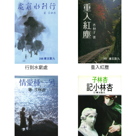
重入紅塵
行到水窮處