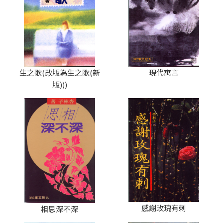
生之歌(改版為生之歌(新
現代寓言
版)))
感謝玫瑰有刺
相思深不深