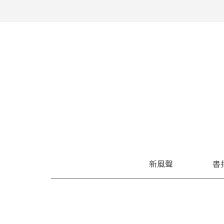
新風聲
書