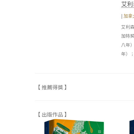
艾利森
|
加拿
艾利森
加特
八年
年）
【 推薦得獎 】
【 出版作品 】