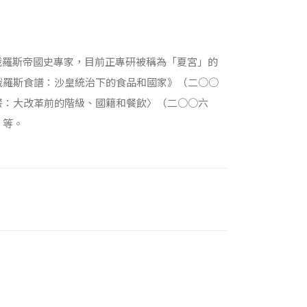
教授，俄羅斯帝國史專家，目前正專研被稱為「夏宮」的
俄羅斯食譜：沙皇統治下的食品和國家》（二○○
餐：大改革前的階級、國籍和餐飲〉（二○○六
）等。