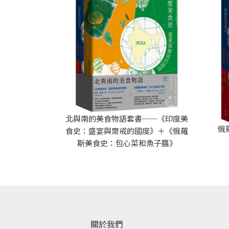
北與南的美食物語套書──《印度美
俄
食史：盛宴與齋戒的國度》＋《俄羅
斯美食史：包心菜和魚子醬》
關於我們