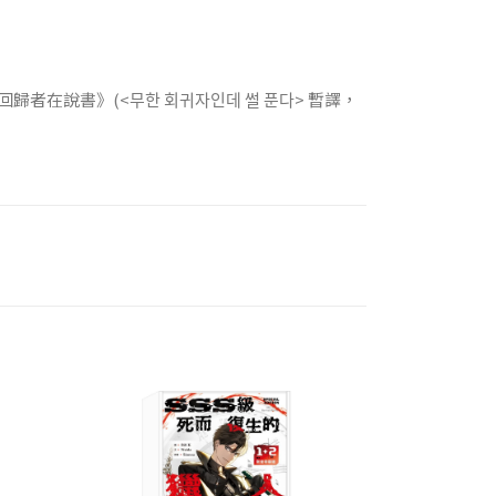
歸者在說書》(<무한 회귀자인데 썰 푼다> 暫譯，