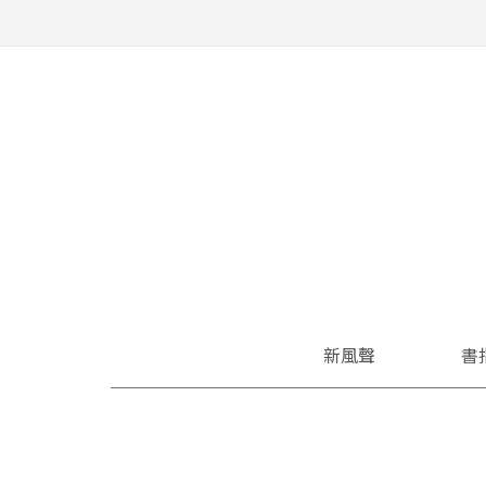
新風聲
書