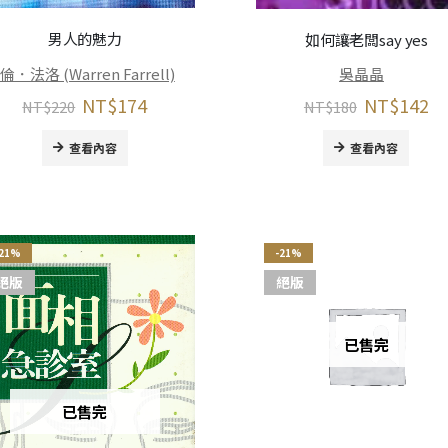
男人的魅力
如何讓老闆say yes
倫．法洛 (Warren Farrell)
吳晶晶
NT$
174
NT$
142
NT$
220
NT$
180
查看內容
查看內容
-21%
-21%
絕版
絕版
已售完
已售完