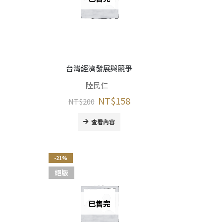
台灣經濟發展與競爭
陸民仁
NT$
158
NT$
200
查看內容
-21%
絕版
已售完