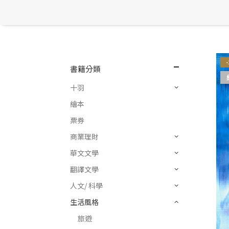
書籍分類
十羽
繪本
票券
商業理財
華文文學
翻譯文學
人文/ 科學
生活風格
旅遊