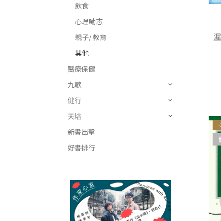
飲食
心理勵志
渥
親子/ 教育
其他
醫療保健
九歌
健行
天培
新書出擊
好書排行