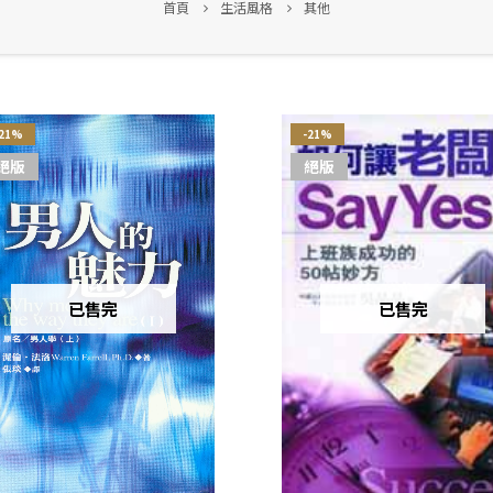
首頁
生活風格
其他
-21%
-21%
絕版
絕版
已售完
已售完