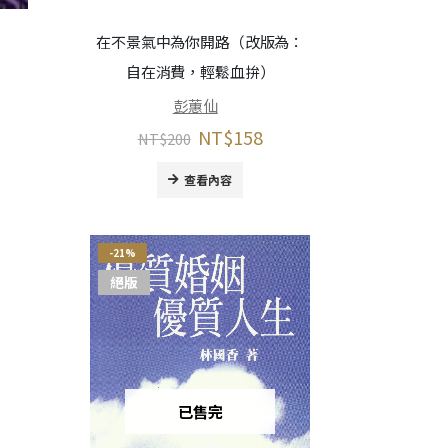
在不景氣中為你開路（改版為：
自在消費，輕鬆血拚）
彭蕙仙
NT$
158
NT$
200
查看內容
-21%
絕版
已售完