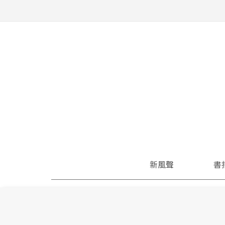
新風聲
書