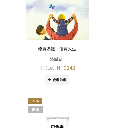
優質婚姻．優質人生
林國香
NT$
142
NT$
180
查看內容
-21%
絕版
已售完