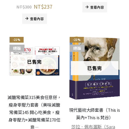
NT$
237
NT$
300
查看內容
查看內容
-21%
-21%
絕版
絕版
已售完
已售完
減醣常備菜315美食任意搭，
瘦身零壓力套書（美味減醣
現代藝術大師套書（This is
常備菜145 開心吃美食，瘦
莫內+This is 梵谷）
身零壓力+減醣常備菜170任
莎拉．佩布渥斯（Sara
意…