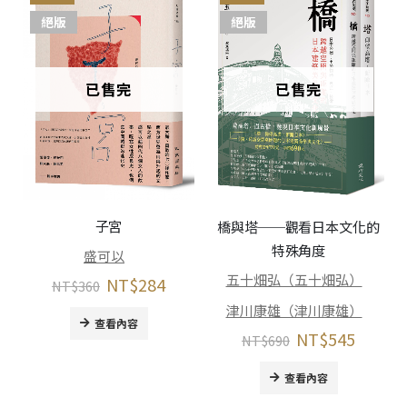
絕版
絕版
已售完
已售完
子宮
橋與塔──觀看日本文化的
特殊角度
盛可以
五十畑弘（五十畑弘）
NT$
284
NT$
360
津川康雄（津川康雄）
查看內容
NT$
545
NT$
690
查看內容