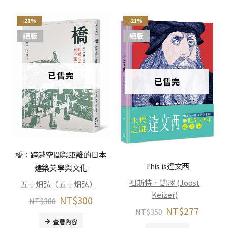
-21%
-21%
絕版
絕版
已售完
已售完
橋：跨越空間與距離的日本
This is達文西
建築美學與文化
祖斯特．凱澤 (Joost
五十畑弘（五十畑弘）
Keizer)
NT$
300
NT$
380
NT$
277
NT$
350
查看內容