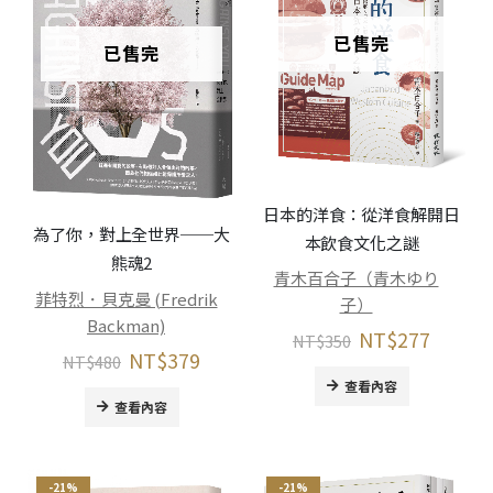
已售完
已售完
日本的洋食：從洋食解開日
為了你，對上全世界──大
本飲食文化之謎
熊魂2
青木百合子（青木ゆり
菲特烈．貝克曼 (Fredrik
子）
Backman)
NT$
277
NT$
350
NT$
379
NT$
480
查看內容
查看內容
-21%
-21%