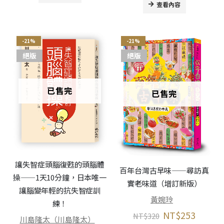
查看內容
-21%
-21%
絕版
絕版
已售完
已售完
讓失智症頭腦復甦的頭腦體
百年台灣古早味——尋訪真
操——1天10分鐘，日本唯一
實老味道（增訂新版）
讓腦變年輕的抗失智症訓
黃婉玲
練！
NT$
253
NT$
320
川島隆太（川島隆太）