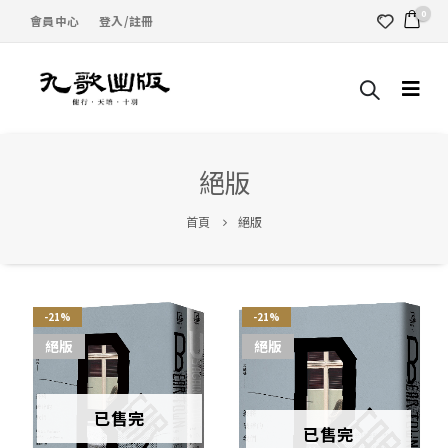
0
會員中心
登入/註冊
絕版
首頁
絕版
-21%
-21%
絕版
絕版
已售完
已售完