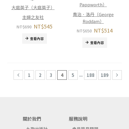
Pappworth）
大庭英子（大庭英子）
喬治．洛丹（George
主婦之友社
Roddam）
NT$
545
NT$
690
NT$
514
NT$
650
查看內容
查看內容
...
1
2
3
4
5
188
189
關於我們
服務說明
九歌出版社
會員常見問題