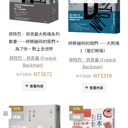
菲特烈．貝克曼大熊魂系列
套書──終將破碎的我們＋
終將破碎的我們──大熊魂
為了你，對上全世界
1（增訂新版）
菲特烈．貝克曼 (Fredrik
菲特烈．貝克曼 (Fredrik
Backman)
Backman)
NT$
672
NT$
850
NT$
379
NT$
480
查看內容
查看內容
-21%
-21%
絕版
絕版