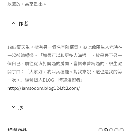
以篡改，甚至重來。
作者
1983夏天生。擁有另一個名字陳栢青，彼此像陌生人老待在
一起卻總錯過。「如果可以和更多人溝通」，於是丟下另一
個自己，前往從沒打開過的房間，嘗試未曾寫過的，很生澀
開了口：「大家好，我叫葉覆鹿。對我來說，這也是我的第
一次。」經營個人BLOG「時鐘漫遊者」：
http://iamsodom.blog124.fc2.com/
序
相關商品