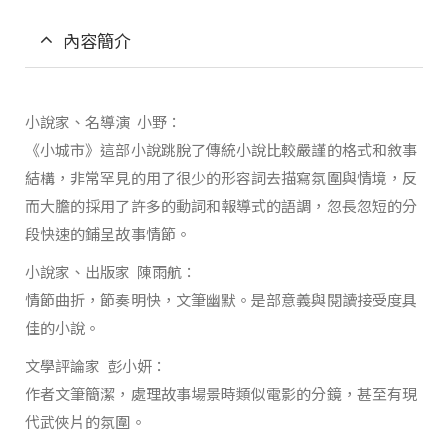
內容簡介
小說家、名導演 小野：
《小城市》這部小說跳脫了傳統小說比較嚴謹的格式和敘事
結構，非常罕見的用了很少的形容詞去描寫氛圍與情境，反
而大膽的採用了許多的動詞和報導式的語調，忽長忽短的分
段快速的鋪呈故事情節。
小說家、出版家 陳雨航：
情節曲折，節奏明快，文筆幽默。是部意義與閱讀接受度具
佳的小說。
文學評論家 彭小妍：
作者文筆簡潔，處理故事場景時類似電影的分鏡，甚至有現
代武俠片的氛圍。