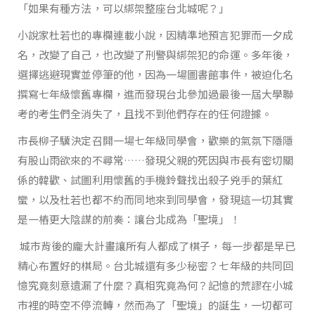
「如果有種方法，可以綁架整座台北城呢？」
小說家杜若也的專欄連載小說，因精準地預言犯罪而一夕成
名，改變了自己，也改變了刑警與綁架犯的命運。多年後，
選擇逃避現實並停筆的他，因為一場圖書館事件，被迫化名
撰寫七年級懷舊專欄，進而發現台北參加過最後一屆大學聯
考的考生們全消失了，且找不到他們存在的任何證據。
市長柳子驥決定召開一場七年級同學會，歡樂的氣氛下隱隱
有股山雨欲來的不尋常……發現父親的死因與市長有密切關
係的韓歡、試圖利用懷舊的手機鈴聲找出殺子兇手的葉紅
蠻，以及杜若也都不約而同地來到同學會，發現這一切其實
是一樁更大陰謀的前奏：讓台北成為「聖境」！
城市背後的龐大計畫讓所有人都成了棋子，每一步都是早已
精心布置好的棋局。台北城還有多少秘密？七年級的共同回
憶究竟刻意遺漏了什麼？真相究竟為何？記憶的荒謬在小城
市裡的時空不停流轉，然而為了「聖境」的誕生，一切都可