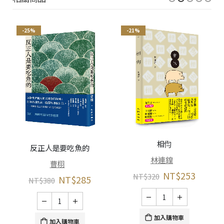
-25%
-21%
相伨
反正人是要吃魚的
林連鍠
曹栩
NT$
253
NT$
320
NT$
285
NT$
380
加入購物車
加入購物車