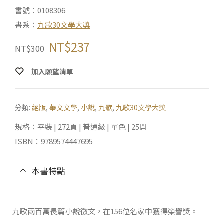
書號：0108306
書系：
九歌30文學大獎
NT$
237
NT$
300
加入願望清單
分類:
絕版
,
華文文學
,
小說
,
九歌
,
九歌30文學大獎
規格：平裝 | 272頁 | 普通級 | 單色 | 25開
ISBN：9789574447695
本書特點
九歌兩百萬長篇小說徵文，在156位名家中獲得榮譽獎。