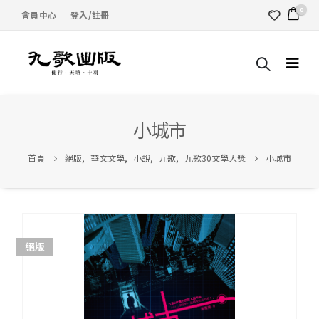
0
會員中心
登入/註冊
小城市
首頁
絕版
,
華文文學
,
小說
,
九歌
,
九歌30文學大獎
小城市
絕版