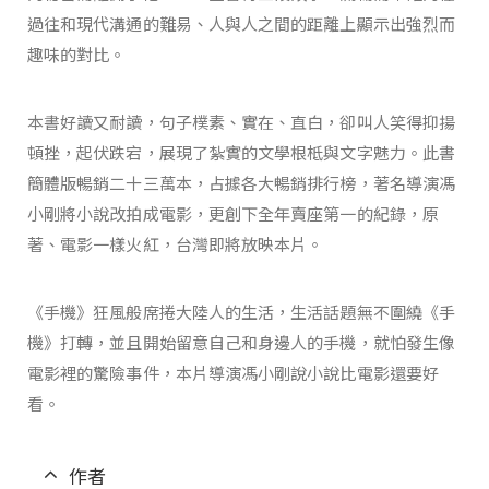
過往和現代溝通的難易、人與人之間的距離上顯示出強烈而
趣味的對比。
本書好讀又耐讀，句子樸素、實在、直白，卻叫人笑得抑揚
頓挫，起伏跌宕，展現了紮實的文學根柢與文字魅力。此書
簡體版暢銷二十三萬本，占據各大暢銷排行榜，著名導演馮
小剛將小說改拍成電影，更創下全年賣座第一的紀錄，原
著、電影一樣火紅，台灣即將放映本片。
《手機》狂風般席捲大陸人的生活，生活話題無不圍繞《手
機》打轉，並且開始留意自己和身邊人的手機，就怕發生像
電影裡的驚險事件，本片導演馮小剛說小說比電影還要好
看。
作者