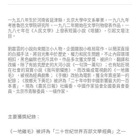
一九五八年生於河南省延津縣，北京大學中文系畢業，一九八九年
考進魯迅文學院研究所。一九八二年開始在文學刊物發表作品，一
九八七年在《人民文學》上發表短篇小說《塔舖》，引起文壇注
目。
劉震雲的小說向來關注小人物，企圖擺脫小格局寫作，以簡潔直接
的白描手法，將目光集中於歷史、權力和民生問題，不止內容環環
相扣，黑色幽默也充斥其中。作品多次獲文學獎、被評介、翻譯和
改編。除了有追究歷史的大河小說《一句頂一萬句》；也有貼近現
在社會的寫實小說《我叫劉耀進》。而改編成電視劇的《一地雞
毛》，被視為經典劇集；《手機》改拍為電影，獲全年賣座第一的
紀錄；《故鄉天下黃花》被評為「二十年中對中國影響最大的一百
本書」。現為《農民日報》社編委、中國作家協會全國委員會委
員、北京市青聯委員、一級作家。
主要獲獎紀錄：
《一地雞毛》被評為「二十世紀世界百部文學經典」之一