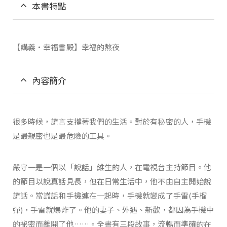
本書特點
【講義‧幸福書殿】幸福的熬夜
內容簡介
很多時候，謊言支撐著我們的生活。對於有秘密的人，手機
是最親密也是最危險的工具。
嚴守一是一個以「說話」維生的人，在電視台主持節目。他
的節目以說真話見長，但在日常生活中，他不由自主開始說
謊話。當謊話和手機連在一起時，手機就變成了手雷(手榴
彈)，手雷就爆炸了。他的妻子、外遇、新歡，都因為手機中
的祕密而離開了他……。全書有三段故事，流暢而準確的在