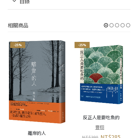
目錄
相關商品
-25%
-25%
反正人是要吃魚的
曹栩
離岸的人
NT$
285
NT$
380