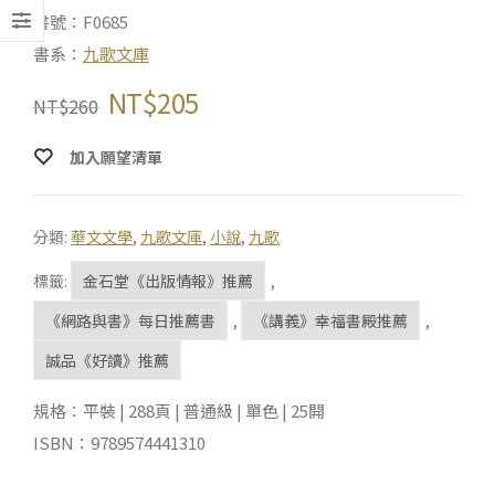
書號：F0685
書系：
九歌文庫
NT$
205
NT$
260
加入願望清單
分類:
華文文學
,
九歌文庫
,
小說
,
九歌
標籤:
金石堂《出版情報》推薦
,
《網路與書》每日推薦書
,
《講義》幸福書殿推薦
,
誠品《好讀》推薦
規格：平裝 | 288頁 | 普通級 | 單色 | 25開
ISBN：9789574441310