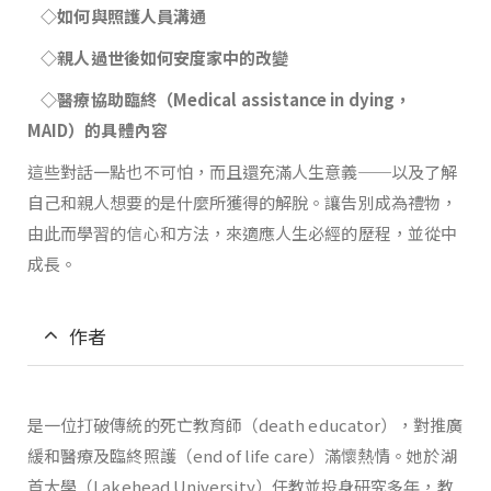
◇如何與照護人員溝通
◇親人過世後如何安度家中的改變
◇醫療協助臨終（
Medical assistance in dying
，
MAID
）的具體內容
這些對話一點也不可怕，而且還充滿人生意義──以及了解
自己和親人想要的是什麼所獲得的解脫。讓告別成為禮物，
由此而學習的信心和方法，來適應人生必經的歷程，並從中
成長。
作者
是一位打破傳統的死亡教育師（death educator），對推廣
緩和醫療及臨終照護（end of life care）滿懷熱情。她於湖
首大學（Lakehead University）任教並投身研究多年，教