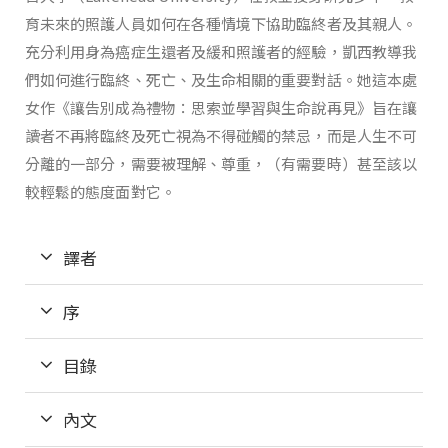
育未來的照護人員如何在各種情境下協助臨終者及其親人。
充分利用身為癌症生還者及緩和照護者的經驗，凱西教導我
們如何進行臨終、死亡、及生命相關的重要對話。她這本處
女作《讓告別成為禮物：思索並學習與生命說再見》旨在讓
讀者不再將臨終及死亡視為不得碰觸的禁忌，而是人生不可
分離的一部分，需要被理解、尊重，（有需要時）甚至該以
較輕鬆的態度面對它。
譯者
序
目錄
內文