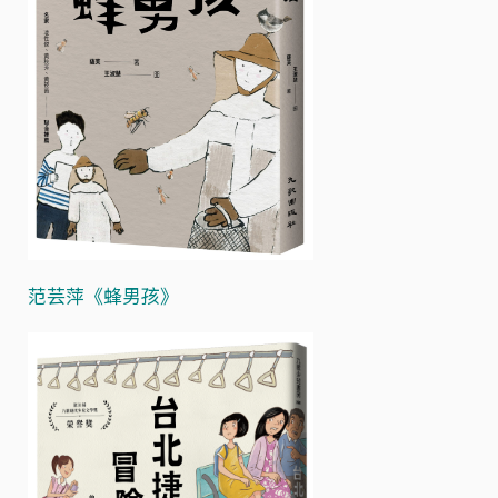
范芸萍《蜂男孩》