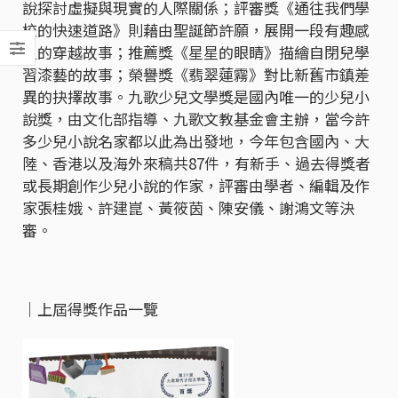
說探討虛擬與現實的人際關係；評審獎《通往我們學
校的快速道路》則藉由聖誕節許願，展開一段有趣感
人的穿越故事；推薦獎《星星的眼睛》描繪自閉兒學
習漆藝的故事；榮譽獎《翡翠蓮霧》對比新舊市鎮差
異的抉擇故事。九歌少兒文學獎是國內唯一的少兒小
說獎，由文化部指導、九歌文教基金會主辦，當今許
多少兒小說名家都以此為出發地，今年包含國內、大
陸、香港以及海外來稿共87件，有新手、過去得獎者
或長期創作少兒小說的作家，評審由學者、編輯及作
家張桂娥、許建崑、黃筱茵、陳安儀、謝鴻文等決
審。
｜上屆得獎作品一覽