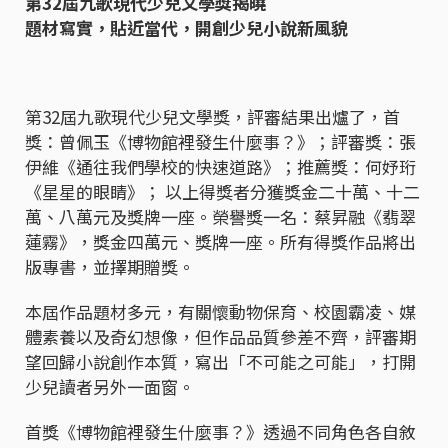
第32屆九歌現代少兒文學獎揭曉
題材寫實，貼近當代，開創少兒小說新風貌
第32屆九歌現代少兒文學獎，評審結果出爐了，首
獎：曾佩玉《博物館裡發生什麼事？》；評審獎：張
伊維《通往我們學校的快速道路》；推薦獎：何妤珩
《星星的眼睛》； 以上得獎者分獲獎金二十萬、十二
萬、八萬元及獎牌一座。榮譽獎一名：蔡昇融《翡翠
蓮霧》，獎金四萬元、獎牌一座。所有得獎作品將出
版專書，並擇期贈獎。
本屆作品題材多元，有關懷動物保育、校園霸凌、媒
體素養以及奇幻想像，但作品品質參差不齊，評審期
望回歸小說創作本質，寫出「不可能之可能」，打開
少兒讀者另外一面窗。
首獎《博物館裡發生什麼事？》透過不同角色各自敘