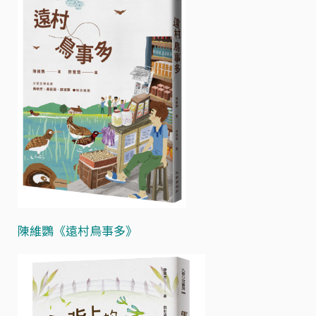
陳維鸚《遠村鳥事多》