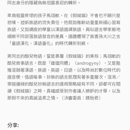
同志身分的隱藏偽裝坦露喜迎的轉折。
卑南祖靈疼惜的孩子馬翊航，在《假城鎮》不會也不願只是
悲嘆、控訴族語的流失責任，他既如稚齡幼童重新細心習寫
族語，又如調皮的學童以漢語諧譯族語，再似語言學家般地
細察不同部落族語發音的差異，諧趣體現了族耆孫大川之言
「番語漢化、漢語番化」的時代轉折刻痕。
男同志的酷兒物語，當是裹覆《假城鎮》的果核；馬翊航的
酷兒敘事語言，既是「雌雄同體」（androgyny），又是黠
獪混融著漢語、族語、英語、日語，以及時尚於數位時代的
諧音梗，借語喻事，扮裝的語言肌理有著多重層次，混淆／
穿越邊線的酷兒扮裝語言的運用策略縱有不同，卻都可在閱
讀《假城鎮》之時，真確感受到作者讓人嫉妒的才華，以及
那假不來的真誠溫柔之情。（決審委員：魏貽君）
分享: