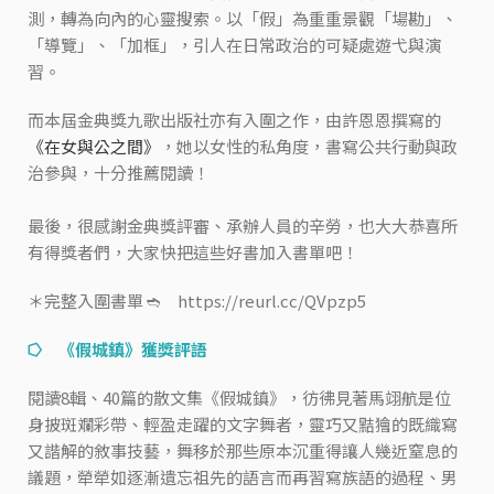
測，轉為向內的心靈搜索。以「假」為重重景觀「場勘」、
「導覽」、「加框」，引人在日常政治的可疑處遊弋與演
習。
而本屆金典獎九歌出版社亦有入圍之作，由許恩恩撰寫的
《在女與公之間》
，她以女性的私角度，書寫公共行動與政
治參與，十分推薦閱讀！
最後，很感謝金典獎評審、承辦人員的辛勞，也大大恭喜所
有得獎者們，大家快把這些好書加入書單吧！
＊完整入圍書單 ➬ https://reurl.cc/QVpzp5
⭔ 《假城鎮》獲獎評語
閱讀8輯、40篇的散文集《假城鎮》，彷彿見著馬翊航是位
身披斑斕彩帶、輕盈走躍的文字舞者，靈巧又黠獪的既織寫
又諧解的敘事技藝，舞移於那些原本沉重得讓人幾近窒息的
議題，犖犖如逐漸遺忘祖先的語言而再習寫族語的過程、男