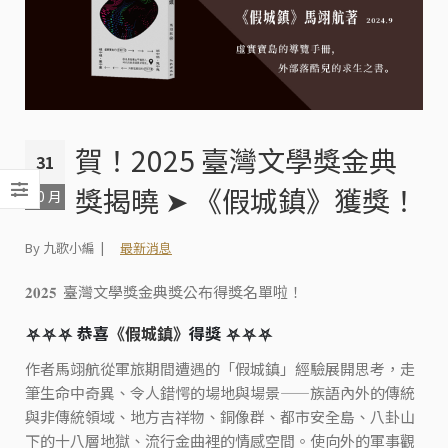
賀！2025 臺灣文學獎金典
31
獎揭曉 ➤ 《假城鎮》獲獎！
10 月
By 九歌小編
最新消息
𝟐𝟎𝟐𝟓 ​ 臺灣文學獎金典獎公布得獎名單啦！
⛧⛧⛧ 恭喜
《假城鎮》
得獎 ⛧⛧⛧
作者馬翊航從軍旅期間遭遇的「假城鎮」經驗展開思考，走
筆生命中奇異、令人錯愕的場地與場景——族語內外的傳統
與非傳統領域、地方吉祥物、銅像群、都市安全島、八卦山
下的十八層地獄、流行金曲裡的情感空間。使向外的軍事觀