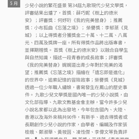
5 月
少兒小說的繁花盛景 第34屆九歌現代少兒文學獎，
評審結果出爐了，首獎：薛巧妮《樹上的德米
安》；評審獎：何妤珩《我的完美替身》；推薦
獎：小布狐曲《忘落之境》； 榮譽獎：李郁棻《見
城》；以上得獎者分獲獎金二十萬、十二萬、八萬
元、四萬及獎牌一座。所有得獎作品將出版專書，
並擇期贈獎。 首獎《樹上的德米安》以融合自學生
與自然知識，描述一段青春的成長故事；評審獎
《我的完美替身》娓娓道出青少年對於完美的渴
望；推薦獎《忘落之境》描繪在「遺忘即是進化」
的世界中，追索記憶的冒險故事；榮譽獎《見城》
透過一位少年職人繡娘，書寫發生在鳳山的歷史事
件。 九歌少兒文學獎是國內唯一的少兒小說獎，由
文化部指導、九歌文教基金會主辦，當今許多少兒
小說名家都以此為出發地，今年包含國內、大陸、
香港以及海外來稿共90件，有新手、過去得獎者或
長期創作少兒小說的作家，由學者、編輯及作家張
桂娥、鄭淑華、黃筱茵、凌性傑、李偉文等負責評