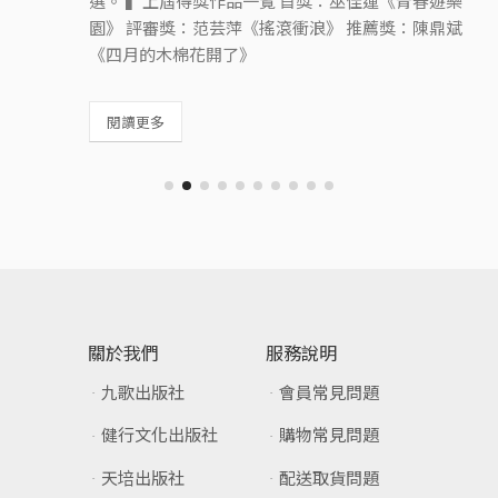
選。 ▍上屆得獎作品一覽 首獎：巫佳蓮《青春遊樂
園》 評審獎：范芸萍《搖滾衝浪》 推薦獎：陳鼎斌
《四月的木棉花開了》
閱讀更多
關於我們
服務說明
九歌出版社
會員常見問題
健行文化出版社
購物常見問題
天培出版社
配送取貨問題