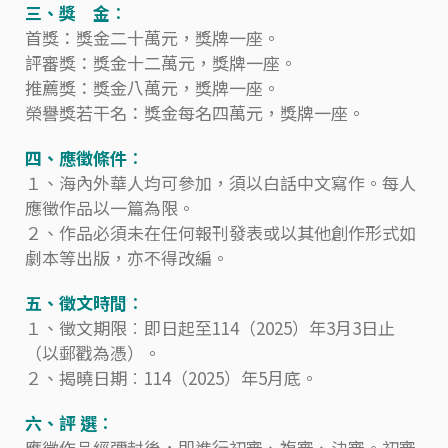
三、獎 金︰
首獎：獎金二十萬元，獎牌一座。
評審獎：獎金十二萬元，獎牌一座。
推薦獎：獎金八萬元，獎牌一座。
榮譽獎若干名：獎金每名四萬元，獎牌一座。
四、應徵條件︰
１、海內外華人均可參加，須以白話中文寫作。每人
應徵作品以一篇為限。
２、作品必須未在任何報刊發表或以其他創作形式如
劇本等出版，亦不得改編。
五、徵文時間︰
１、徵文期限︰即日起至114（2025）年3月3日止
（以郵戳為憑）。
２、揭曉日期︰114（2025）年5月底。
六、評 選︰
應徵作品經彌封後，即進行初審、複審、決審。初審