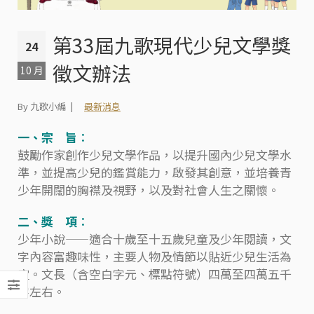
第33屆九歌現代少兒文學獎
24
徵文辦法
10 月
By 九歌小編
最新消息
一、宗 旨︰
鼓勵作家創作少兒文學作品，以提升國內少兒文學水
準，並提高少兒的鑑賞能力，啟發其創意，並培養青
少年開闊的胸襟及視野，以及對社會人生之關懷。
二、獎 項︰
少年小說——適合十歲至十五歲兒童及少年閱讀，文
字內容富趣味性，主要人物及情節以貼近少兒生活為
宜。文長（含空白字元、標點符號）四萬至四萬五千
字左右。