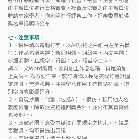
由主辦單位進行資格審查，複審及決審則由主辦單位
聘請專家學者、作家等進行評審工作。評審委員於得
獎名單揭曉時公布。
七、注意事項︰
１、稿件請以電腦打字，以A4規格之白紙由左至右橫
打：作品名稱字體：新細明體、14級字，內文字體：
新細明體、12級字，行距：18，段首空二字。
請以中文Word編寫，首頁加上作品名稱，頁尾須加
上頁碼。 為方便作業，裝訂時請以長尾夾或釘書針固
定成冊，無須膠裝。並請留意使用正確標點符號，錯
別字將會影響評分。
２、發現抄襲、代筆（包括AI）、模仿、頂用他人名
義應徵者，除取消資格追回獎金外，並公布其真實姓
名及地址。
３、應徵者須同意受本辦法有關規定之拘束，不論是
否獲獎，均不得提出異議。
４、應徵者資料，請至九歌文學網