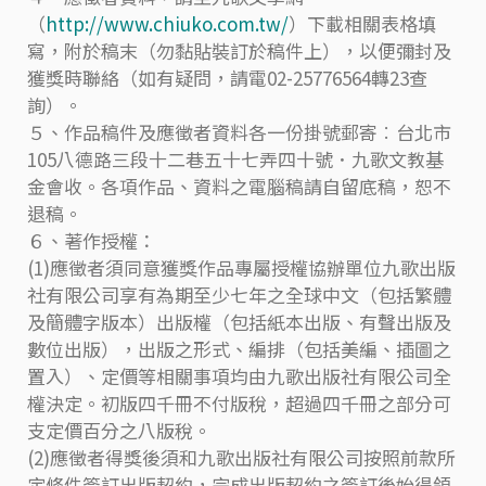
（
http://www.chiuko.com.tw/
）下載相關表格填
寫，附於稿末（勿黏貼裝訂於稿件上），以便彌封及
獲獎時聯絡（如有疑問，請電02-25776564轉23查
詢）。
５、作品稿件及應徵者資料各一份掛號郵寄︰台北市
105八德路三段十二巷五十七弄四十號．九歌文教基
金會收。各項作品、資料之電腦稿請自留底稿，恕不
退稿。
６、著作授權：
(1)應徵者須同意獲獎作品專屬授權協辦單位九歌出版
社有限公司享有為期至少七年之全球中文（包括繁體
及簡體字版本）出版權（包括紙本出版、有聲出版及
數位出版），出版之形式、編排（包括美編、插圖之
置入）、定價等相關事項均由九歌出版社有限公司全
權決定。初版四千冊不付版稅，超過四千冊之部分可
支定價百分之八版稅。
(2)應徵者得獎後須和九歌出版社有限公司按照前款所
定條件簽訂出版契約，完成出版契約之簽訂後始得領