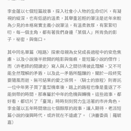
李金蓮以七個短篇故事，探入社會小人物的生命切片，有凝
視的縱深，也有低語的溫柔，其舉重若輕的筆法是近年來較
為少見的本格寫實主義小說筆法，有溫柔敦厚，有絮絮叨
叨，每一個主角，都有著我們身邊「某個人」所背負的影
子，祕密，與傷口。
其中同名單篇〈暗路〉探索母親為女兒成長過程中的安危焦
慮、以及小說後半掀開的暗影與傷痕，是短篇小說的傑作；
而〈許老師的閱讀史〉寫人與人之間彷彿彼此理解、又不可
能全然理解的矛盾，以及此一矛盾所醞釀的，關於一段終究
要隨風而逝、無可結果的愛之悵惘。〈騎士的旅程〉則寄託
一位中年男子買了重型機車後，踏上的路程也像是重返了不
能倒帶的時間，那專屬於中年的危機與轉機。這些故事，都
好看，都切片了「臺灣」時時刻刻努力生活著的市井角色。
李金蓮以五年時間燉出七個醇厚的故事，讓人期待，老派短
篇小說的復興時代，或許就在不遠處了。（決審委員｜羅毓
嘉）