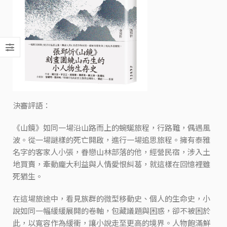
決審評語：
《山鏡》如同一場沿山路而上的蜿蜒旅程，行路難，偶遇風
波。從一場謎樣的死亡開啟，進行一場追思旅程。擁有泰雅
名字的客家人小張，眷戀山林部落的他，經營民宿，涉入土
地買賣，牽動龐大利益與人情愛恨糾葛，就這樣在回憶裡雖
死猶生。
在這場旅途中，看見族群的微型移動史、個人的生命史，小
說如同一幅緩緩展開的卷軸，包藏議題與困惑，卻不被困於
此，以寬容作為緩衝，讓小說走至更高的境界。人物飽滿鮮