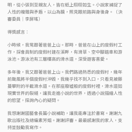
明，從小張到至親友人，皆在紙上栩栩如生。小說家捕捉了
人性的複雜與矛盾，以山為鏡，照見眼前路與身後身。（決
審委員｜李屏瑤）
得獎感言：
小時候，我常跟著爸爸上山。那時，爸爸在山上的度假村工
作，採會員制的度假村建在溪畔，有滑草、空中腳踏車和游
泳池。游泳池有三層樓高的滑水道，深受遊客喜愛。
多年後，我又跟著爸爸上山。我們路過熟悉的度假村，幾年
前颱風將半個度假村沖毀，我幾乎找不到入口，只看見被藤
蔓攀附的半截滑水道。在那座廢墟般的度假村裡，滑水道如
現實世界的裂縫，讓我走進小說的世界，透過小說描繪人性
的慾望，探詢內心的疑問。
我想謝謝國藝會長篇小說補助，讓我能專注於書寫。謝謝九
歌出版社及總編素芳姐。謝謝評審。最最感謝我的家人，支
持並鼓勵我寫作。