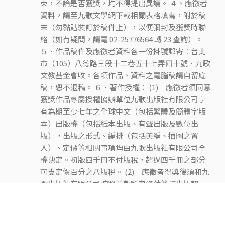
束，不論是否獲獎，均不得提出異議。 ４、應徵者
資料，請至九歌文學網下載相關表格填寫，附於稿
末（勿黏貼裝訂於稿件上），以便彌封及獲獎時聯
絡（如有疑問，請電 02-25776564 轉 23 查詢）。
５、作品稿件及應徵者資料各一份掛號郵寄︰台北
市（105）八德路三段十二巷五十七弄四十號．九歌
文教基金會收。各項作品、資料之電腦稿請自留底
稿，恕不退稿。 ６、著作授權： (1) 應徵者須同意
獲獎作品專屬授權協辦單位九歌出版社有限公司享
有為期至少七年之全球中文（包括繁體及簡體字版
本）出版權（包括紙本出版、有聲出版及數位出
版），出版之形式、編排（包括美編、插圖之置
入）、定價等相關事項均由九歌出版社有限公司全
權決定。初版四千冊不付版稅，超過四千冊之部分
可支定價百分之八版稅。 (2) 應徵者得獎後須和九
歌出版社有限公司按照前款所定條件簽訂出版契
約，完成出版契約之簽訂後始得領取獎金及獎牌。
７、以上如有未盡事宜，本會得隨時修改、補充
之。 第34屆九歌現代少兒文學獎送件表點此下載 指