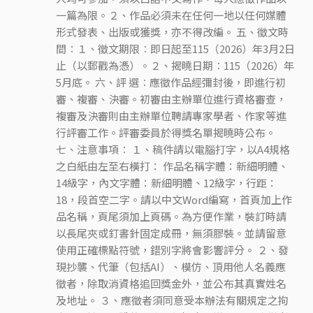
一篇為限。２、作品必須未在任何一地以任何媒體
形式發表、出版或獲獎，亦不得改編。 五、徵文時
間︰１、徵文期限︰即日起至115（2026）年3月2日
止（以郵戳為憑）。２、揭曉日期︰115（2026）年
5月底。 六、評 選︰應徵作品經彌封後，即進行初
審、複審、決審。初審由主辦單位進行資格審查，
複審及決審則由主辦單位聘請專家學者、作家等進
行評審工作。評審委員於得獎名單揭曉時公布。
七、注意事項︰ １、稿件請以電腦打字，以A4規格
之白紙由左至右橫打： 作品名稱字體：新細明體、
14級字，內文字體：新細明體、12級字，行距：
18，段首空二字。請以中文Word編寫，首頁加上作
品名稱，頁尾須加上頁碼。為方便作業，裝訂時請
以長尾夾或釘書針固定成冊，無須膠裝。並請留意
使用正確標點符號，錯別字將會影響評分。 ２、發
現抄襲、代筆（包括AI）、模仿、頂用他人名義應
徵者，除取消資格追回獎金外，並公布其真實姓名
及地址。 ３、應徵者須同意受本辦法有關規定之拘