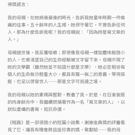
得獎感言：
我的母親，在她病後最後的時光，告訴我她童年時期一件傷
痛的往事。五十餘年的人生裡，她保守著它，不曾告訴任何
人。那為什麼告訴我呢？我的母親說：「因為妳是寫文章的
人。」
母親過世後，我反覆咀嚼；即使像我母親一樣如塵埃般微小
的人，也曾渴望自己的生命經驗被文字留下來。母親示現了
她的文學觀（雖然她並不知道什麼是文學），她必定相信每
個人的生命無分輕重大小，都具有獨一無二的意義，等待探
掘，也足以啓發世人——那是文字可抵達之境。
我的母親以她的素樸與堅韌，教養了我。於是，在日漸衰毀
的肉身餘光中，我繼續燃燒著作為一名「寫文章的人」，以
狀似虛構的書寫，抵抗命運。
《暗路》是一部很微小的短篇小說集，謝謝金典獎的評審看
見了它，讓我有機會將這座珍貴的獎，敬獻給——我的母