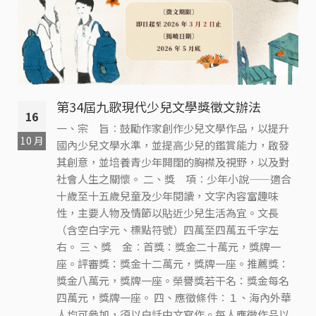
第34屆九歌現代少兒文學獎徵文辦法
16
一、宗 旨︰鼓勵作家創作少兒文學作品，以提升
10 月
國內少兒文學水準，並提高少兒的鑑賞能力，啟發
其創意，並培養青少年開闊的胸襟及視野，以及對
社會人生之關懷。 二、獎 項︰少年小說——適合
十歲至十五歲兒童及少年閱讀，文字內容富趣味
性，主要人物及情節以貼近少兒生活為宜。文長
（含空白字元、標點符號）四萬至四萬五千字左
右。 三、獎 金︰首獎：獎金二十萬元，獎牌一
座。評審獎：獎金十二萬元，獎牌一座。推薦獎：
獎金八萬元，獎牌一座。榮譽獎若干名：獎金每名
四萬元，獎牌一座。 四、應徵條件︰１、海內外華
人均可參加，須以白話中文寫作。每人應徵作品以