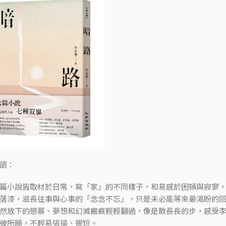
語：
篇小說皆取材於日常，寫「家」的不同樣子，和易感於困頓與寂寥
落漆，滋長往事與心事的「念念不忘」，只是未必能等來最渴盼的
然放下的戀慕、夢想和幻滅瘢痕輕輕翻過，像是散長長的步，感受
彼所願，不輕易張揚、揭短。