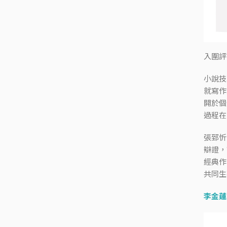
入圍評
小說技
就寫作
開於個
過程在
張郅忻
辯證，
經典作
共同生
李金蓮