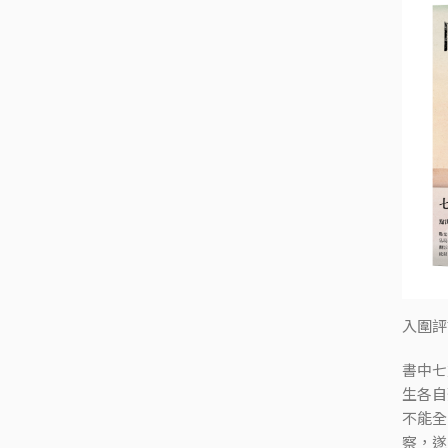
入圍評
書中七
生各自
不能全
察，遂