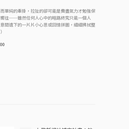
；而單純的牽掛，拉扯的卻可能是費盡氣力才勉強保
然嚮往──雖然任何人心中的暗路終究只能一個人
無意間遺下的一片片小心思或回憶拼圖，細細拂拭整
慶）
800