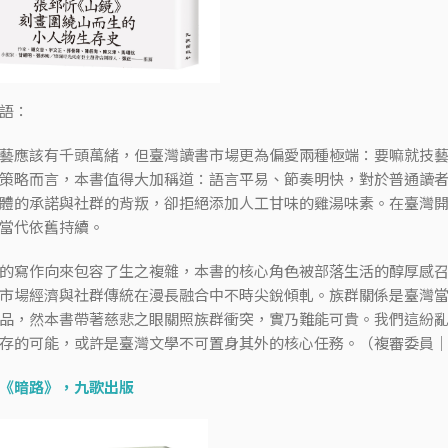
語：
藝應該有千頭萬緒，但臺灣讀書市場更為偏愛兩種極端：要嘛就技
策略而言，本書值得大加稱道：語言平易、節奏明快，對於普通讀
體的承諾與社群的背叛，卻拒絕添加人工甘味的雞湯味素。在臺灣
當代依舊持續。
的寫作向來包容了生之複雜，本書的核心角色被部落生活的醇厚感
市場經濟與社群傳統在漫長融合中不時尖銳傾軋。族群關係是臺灣
品，然本書帶著慈悲之眼關照族群衝突，實乃難能可貴。我們這紛
存的可能，或許是臺灣文學不可置身其外的核心任務。（複審委員
《
暗路
》，九歌出版