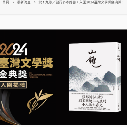
首頁
最新消息
賀！九歌／健行多本好書，入圍2024臺灣文學獎金典獎！