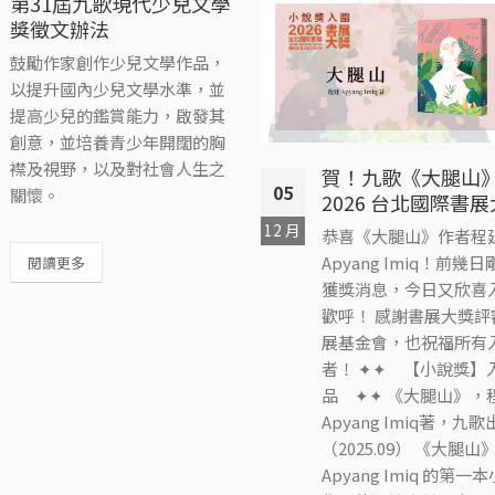
第31屆九歌現代少兒文學
獎徵文辦法
鼓勵作家創作少兒文學作品，
以提升國內少兒文學水準，並
提高少兒的鑑賞能力，啟發其
創意，並培養青少年開闊的胸
襟及視野，以及對社會人生之
賀！九歌《大腿山
05
關懷。
2026 台北國際書
12 月
恭喜《大腿山》作者程
Apyang Imiq！前幾
閱讀更多
獲獎消息，今日又欣喜
歡呼！ 感謝書展大獎評
展基金會，也祝福所有
者！ ✦✦ 【小說獎】
品 ✦✦ 《大腿山》，
Apyang Imiq著，九歌
（2025.09） 《大腿
Apyang Imiq 的第一