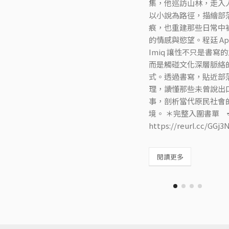
集，他巡訪山林，走入
以小說為路徑，描繪部
痕，也重建那些日常中
的情感與慾望。程廷 Apy
Imiq 讓性不只是書寫
而是觸碰文化深層脈絡
式。透過書寫，貼近部
理，讀懂那些未曾說出
事，剖析當代原民社會
境。 ＊完整入圍書單
https://reurl.cc/GGj3
閱讀更多