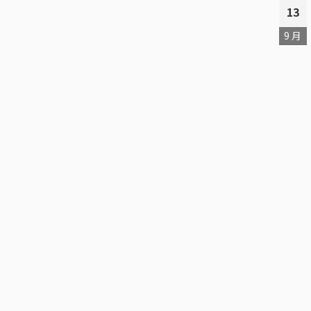
13
9 月
展這不就來
：全館75
第二十九屆九歌現代少兒
IPUI」再現
28
文學獎徵文辦法【原訂於
五月底揭曉，因疫情關係
5 月
消，線上書展
影響，將延後至六月底公
，全品項75折
布】
0元再現折100
徵獎開跑！ 總獎金超過四十
28以前消費皆可享
萬，等你來挑戰！
閱讀更多