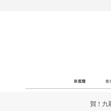
新風聲
書
賀！九