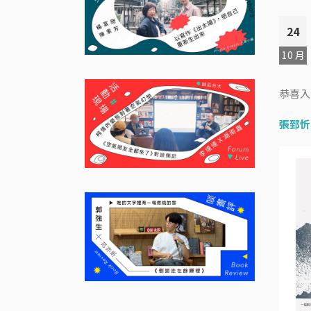
24
10 月
恭喜入
張郅忻