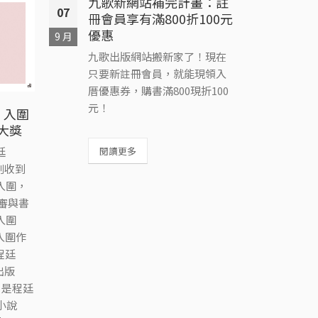
九歌新網站補完計畫：註
07
冊會員享有滿800折100元
優惠
9 月
九歌出版網站搬新家了！現在
只要新註冊會員，就能現領入
賀！
厝優惠券，購書滿800現折100
07
書，
元！
》入圍
讀物
10 月
展大獎
恭喜
閱讀更多
廷
審委
日剛收到
入圍，
審與書
閱讀
入圍
入圍作
程廷
出版
山》是程廷
本小說