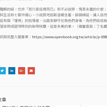
難解的結，也許「就只是這樣而已」和不必說穿、情意未盡的什麼
斜生活和七竅玲瓏心。小說質地如斯溫暖含蓄，餘韻綿延，讓人自
若有個「懂得」的知情者，沿路安靜守在角色們身後，為他們撿拾
落悵惘或錯愕時刻的無明埃塵，這是多美的事。（複審委員｜丁名
訊與完整入圍書單：
https://www.openbook.org.tw/article/p-69
文章