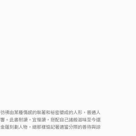
，彷彿由某種情感的執著和祕密塑成的人形，普通人
回響。此書耐讀，宜慢讀，搭配自己諸般滋味至今還
李金蓮刻劃人物，總那樣惦記著適當分際的善待與諒