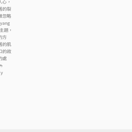
人心，
落的裂
被忽略
ang
的主題，
的方
落的肌
口的故
的處
 ➬
Ny