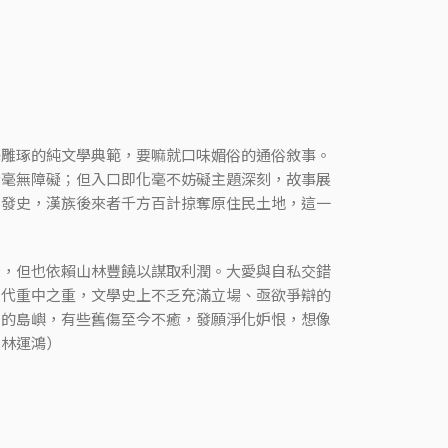
藝雕琢的純文學典範，要嘛就口味媚俗的通俗敘事。
者毫無障礙；但入口即化毫不妨礙主題深刻，故事展
開發史，漢族後來者千方百計掠奪原住民土地，這一
召，但也依賴山林豐饒以謀取利潤。大愛與自私交錯
當代重中之重，文學史上不乏充滿立場、亟欲爭辯的
亂的島嶼，有些舊傷至今不癒，發願淨化妒恨，想像
｜林運鴻）