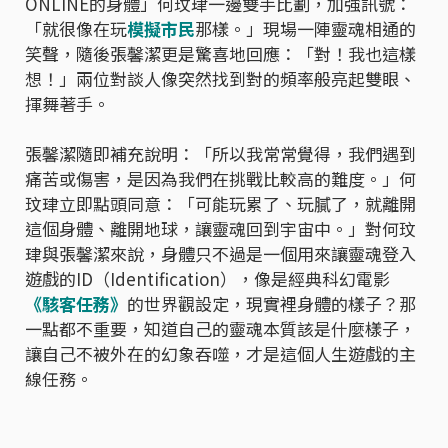
ONLINE的身體」何玟珒一邊雙手比劃，加強訊號：
「就很像在玩
模擬市民
那樣。」現場一陣靈魂相通的
笑聲，隨後張馨潔更是驚喜地回應：「對！我也這樣
想！」兩位對談人像突然找到對的頻率般亮起雙眼、
揮舞著手。
張馨潔隨即補充說明：「所以我常常覺得，我們遇到
痛苦或傷害，是因為我們在挑戰比較高的難度。」何
玟珒立即點頭同意：「可能玩累了、玩膩了，就離開
這個身體、離開地球，讓靈魂回到宇宙中。」對何玟
珒與張馨潔來說，身體只不過是一個用來讓靈魂登入
遊戲的ID（Identification），像是經典科幻電影
《駭客任務》
的世界觀設定，現實裡身體的樣子？那
一點都不重要，知道自己的靈魂本質該是什麼樣子，
讓自己不被外在的幻象吞噬，才是這個人生遊戲的主
線任務。