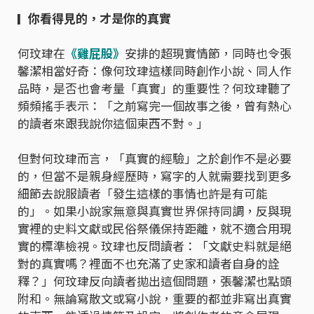
你看得見的，才是你的真實
▎
何玟珒在
《雞屁股》
安排的超現實情節，同時也令張
馨潔相當好奇：像何玟珒這樣同時創作小說、同人作
品時，是否也會考量「真實」的重要性？何玟珒聽了
頻頻搖手表示：「之前寫完一個故事之後，曾有熱心
的讀者來跟我說你這個東西不對。」
但對何玟珒而言，「真實的經驗」之於創作不是必要
的，但當不是親身經歷時，寫字的人就需要找到更多
細節去說服讀者「發生這樣的事情也許是有可能
的」。如果小說家無意與真實世界保持同調，反與現
實裡的史料文獻或民俗祭儀保持距離，就不適合用現
實的標準檢視。玟珒也反問讀者：「文獻史料就是絕
對的真實嗎？裡面不也充滿了史家和讀者自身的詮
釋？」何玟珒反向讀者拋出這個問題，張馨潔也點頭
附和。無論寫散文或寫小說，重要的都並非寫出真實