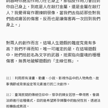
銅器時你施加作用力在它身上，那個反作用力會回到
你自己身上，到底是人在敲打金屬，還是金屬在敲打
人？我覺得寫作跟煉銅很像，當我們去指認那些對我
們造成痛苦的傷害，反而也是讓傷害再一次回到我們
身上。」
對兩人的創作而言，這場人生遊戲的難度究竟有多
高？我們不得而知，唯一可確定的是，在這場遊戲
中，她們拾起名為文字的武器，抵禦指向靈魂的種種
傷害，無畏地破解遊戲的「主線任務」。
註1：
利用原有漫畫、動畫、小說、影視作品中的人物角色、故
事情節或背景設定等元素進行的二次創作。
註2：
臺灣民間的傳統信仰中，懷孕的婦女若想一舉得男，會請
法師進行這種儀式，目的是希望將孕婦腹中的胎兒性別，透過法
術轉換成男孩。