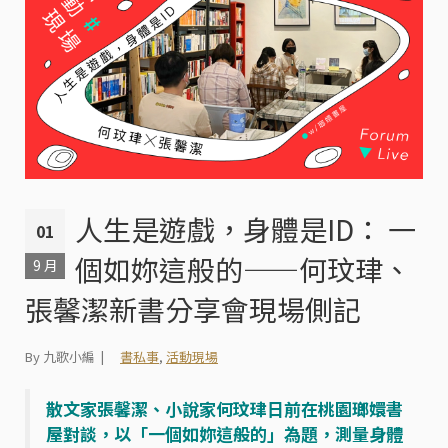
人生是遊戲，身體是ID： 一
01
個如妳這般的——何玟珒、
9 月
張馨潔新書分享會現場側記
By 九歌小編
書私事
,
活動現場
散文家張馨潔、小說家何玟珒日前在桃園瑯嬛書
屋對談，以「一個如妳這般的」為題，測量身體