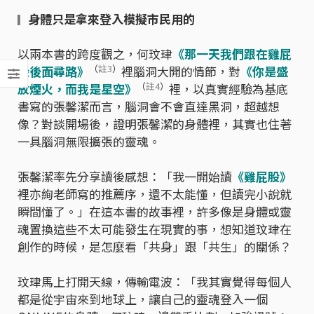
身體只是拿來登入模擬市民用的
▎
以兩本書的跨度觀之，何玟珒
《那一天我們跟在雞屁
（
註3
）
股後面尋路》
裡腦洞大開的情節，對
《你是盛
（
註4
）
放煙火，而我是星空》
裡，以真實經驗為
基底
書寫的張馨潔而言，腦洞會不會直達黑洞，超越想
像？對談開場後，證明張馨潔的身體裡，其實也住著
一具腦洞無限擴張的靈魂。
張馨潔率先分享讀後感想：「我一開始讀
《雞屁股》
裡亦絢老師寫的推薦序，還不太能懂，但讀完小說就
瞬間懂了。」在這本書的故事裡，許多像是身體
或靈
魂置換這些不太可能發生在現實的事，想知道玟珒在
創作的時候，是怎麼看「共身」跟「共生」的關係？
玟珒馬上打開天線，傳輸電波：「我其實覺得每個人
都是從宇宙來到地球上，讓自己的靈魂登入一個