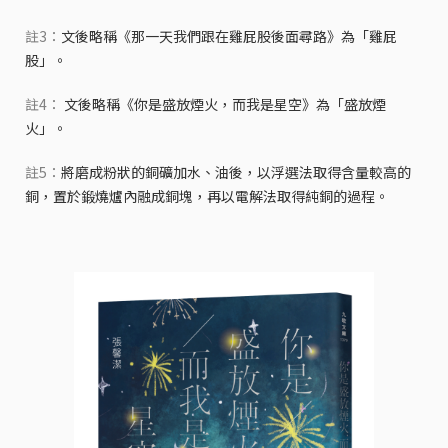
註3：
文後略稱《那一天我們跟在雞屁股後面尋路》為「雞屁
股」。
註4：
文後略稱《你是盛放煙火，而我是星空》為「盛放煙
火」。
註5：
將磨成粉狀的銅礦加水、油後，以浮選法取得含量較高的
銅，置於鍛燒爐內融成銅塊，再以電解法取得純銅的過程。