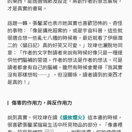
的東西，能透過情節及設定，將創作者的意念展現，
才是真實的書寫。
話題一轉，張馨潔也表示她其實也喜歡恐怖的、奇怪
的事物：「像是講兇殺案的，或是宇宙科普，這些就
很適合想一些亂七八糟的時候看，最近就看了伊藤潤
二的〈貓日記〉真的好笑又可愛。」玟珒也灑脫地同
意：「作者的文字對讀者來說有時候好像只是一種提
供他們腦補的管道。作者的想法是作者的想法，可是
讀者都會有自己的腦補，雖然有時候會覺得『我其實
沒有那樣想啦——』，但沒關係，讀者讀到的東西才
是真的！」
傷害的作用力，與反作用力
▎
說到真實，何玟珒在讀
《盛放煙火》
這本書的時候，
很喜歡張馨潔描寫生活中所見物品的部分。「像書裡
（
註5
）
有一段寫到煉銅
——」說到這裡，何玟珒停頓