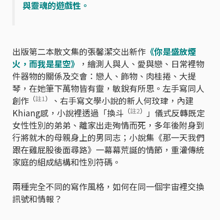
與靈魂的遊戲性。
出版第二本散文集的張馨潔交出新作
《你是盛放煙
火，而我是星空》
，繪測人與人、愛與戀、日常裡物
件器物的關係及交會：戀人、飾物、肉桂捲、大提
琴，在她筆下萬物皆有靈，敏銳有所思。左手寫同人
（
註1
）
創作
、右手寫文學小說的新人何玟珒，內建
（
註2
）
Khiang感，小說裡透過「換斗
」儀式反轉既定
女性性別的弟弟、離家出走殉情而死，多年後附身到
行將就木的母親身上的男同志；小說集《那一天我們
跟在雞屁股後面尋路》一幕幕荒誕的情節，重灌傳統
家庭的組成結構和性別符碼。
兩種完全不同的寫作風格，如何在同一個宇宙裡交換
訊號和情報？