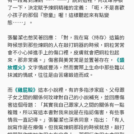
了一下，決定賦予煉銅精確的定義：「呃，不是喜歡
小孩子的那個『戀童』喔！這樣聽起來有點變
態……」。
張馨潔也憋笑著回應：「對，我在寫〈持存〉這篇的
時候想到那些煉銅的人在敲打銅器的時候，銅粒常常
會不小心掉進手上的傷口裡，皮膚就會把銅粒包起
來，那非常痛。」傷害與美常常是並置著存在，
《盛
放煙火》
文字情感豐沛，然而實際上生命中那些難以
抹滅的情感，往往是由苦痛鍛造而成。
而
《雞屁股》
這本小說裡，有許多指涉家庭、父母跟
子女之間的關係何玟珒對自己的小說補充，並回應傷
害這個母題：「其實我自己跟家人之間的關係有一點
複雜，所以寫這本書對我來說是在指認傷害，有些事
情我一直記得。」張馨潔也深表同意，指出：「有人
說寫作是在療傷，但我寫煉銅那段的時候就想，敲打