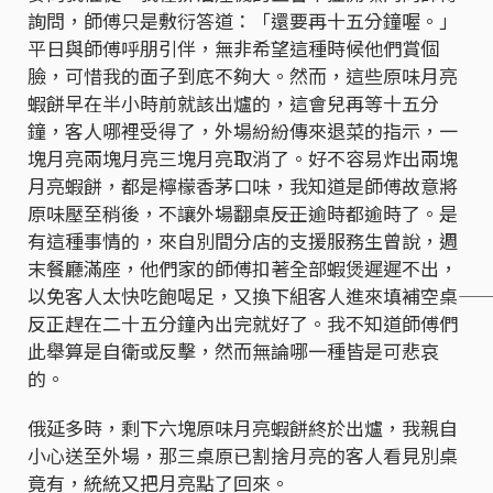
詢問，師傅只是敷衍答道：「還要再十五分鐘喔。」
平日與師傅呼朋引伴，無非希望這種時候他們賞個
臉，可惜我的面子到底不夠大。然而，這些原味月亮
蝦餅早在半小時前就該出爐的，這會兒再等十五分
鐘，客人哪裡受得了，外場紛紛傳來退菜的指示，一
塊月亮兩塊月亮三塊月亮取消了。好不容易炸出兩塊
月亮蝦餅，都是檸檬香茅口味，我知道是師傅故意將
原味壓至稍後，不讓外場翻桌――反正逾時都逾時了。是
有這種事情的，來自別間分店的支援服務生曾說，週
末餐廳滿座，他們家的師傅扣著全部蝦煲遲遲不出，
以免客人太快吃飽喝足，又換下組客人進來填補空桌――
反正趕在二十五分鐘內出完就好了。我不知道師傅們
此舉算是自衛或反擊，然而無論哪一種皆是可悲哀
的。
俄延多時，剩下六塊原味月亮蝦餅終於出爐，我親自
小心送至外場，那三桌原已割捨月亮的客人看見別桌
竟有，統統又把月亮點了回來。