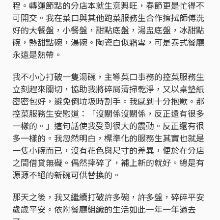
程。轉運節點的分店本就生意興旺，春節更是忙得不
可開交。我在菜口與其他跑菜服務生合作擦拭師傅洗
好的大餐盤，小餐盤，甜點底盤，湯盅底盤，冰甜點
碗，熱甜點碗，湯碗。陶瓷白似霜雪，可是泰式餐廳
永遠是熱帶。
我不小心打破一隻湯碗，主導菜口事務的控菜服務生
立刻趕來關切，協助我將碎屑清掃乾淨，又以桌墊紙
密密包好，避免倒垃圾時割手。我感到十分抱歉。那
控菜服務生安慰道：「沒關係沒關係，反正還有很多
一樣的。」這句話使我受到很大的震動。反正還有很
多一樣的。我忽然明白，標準化的服務生其實也就是
一隻小碗而已，沒有花色與尺寸的差異，便於在分店
之間借貸無礙。偶然摔碎了，補上新的就好。總是有
源源不絕的新碗可供替換的。
那天之後，我又繼續打破許多碗，許多盤，碎碎平安
歲歲平安。依附餐廳組織的生活如此一年一年過去