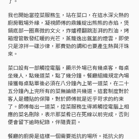
了。
我也開始當控菜服務生，站在菜口，在這水深火熱的
廚房戰場外緣，凝視師傅的鼎鑊綻出熊熊的赤焰，煲
鍋底部一圈熹微的文火，炸爐裡翻跳澎湃的烈油，烤
箱燈管散發紅暖的光芒，蒸籠逸出氤氳的煙雲，即使
只是涼拌一碟沙律，那費勁的調和也要產生熱與汗珠
來。
菜口設有一部觸控電腦，顯示外場已有幾桌客，每桌
坐幾人，點幾道菜，點了幾分鐘。餐廳組織規定內場
接獲每桌點單後必須在八分鐘內上第一道菜，在二十
五分鐘內上完所有的菜――無論總共幾道。這套制度對於
客人是體貼的保障，對於師傅就是近乎苛求的約束
了。師傅每出一道菜，控菜服務生得將觸控電腦上相
應的菜名刪除，表示那菜肴已在死線以前完成，否則
便會留下逾時紀錄，伴隨責罰。
餐廳的廚房是這樣一個需要抵抗的場所。抵抗火的