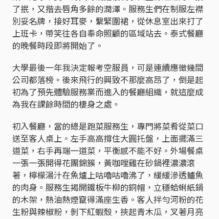
了抿，又揩去唇角多餘的潤澤。服務生們在制服左襟
別妥名牌，接好耳麥，繫緊圍裙，從休息室出來打了
上班卡，帶笑往各自奉命照顧的區域站去。泰式餐廳
的晚餐時段即將開始了。
大學最後一年我決定報考空服員，可是連續應徵幾間
公司都落榜。後來飛行的興致不那麼高昂了，倒是起
初為了預先體驗服務業而進入的餐廳組織，就這麼成
為我在課餘時間的棲身之處。
初入餐廳，當的總是跑菜服務生，專門將菜肴從菜口
送至客人桌上。左手高高撐住大圓托盤，上面擺滿三
道菜，右手再端一道菜，平衡感不能不好。外場餐桌
一張一張開得花團錦簇，黃咖哩雞在砂鍋裡濃濃滾
著，檸檬湯汁在魚爐上咕嚕咕嚕沸了，緩緩滲透鱸魚
的肉身。服務生揭開鐵板牛柳的銅帽，立穩蛤蜊紙鍋
的木架，熱油熱煙竄得滿座生香。客人拌勻河粉的花
生粉與辣椒粉，剝下紅蝦殼，挾起青木瓜，叉著月亮