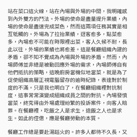
站在菜口這火線，站在內場與外場的中間，我明確感
到內外雙方的鬥法。外場的使命是盡量提升業績，內
場的使命是盡速完成菜色，然而這兩項任務其實是相
互牴觸的。外場為了拉抬業績，迓客愈多，點菜愈
多，內場愈不可能在時限裡出菜，客人久候不耐，長
此以往，外場的業績也將愈差。這是餐廳組織內建的
矛盾，卻不知不覺成為內場與外場的矛盾。然而，內
場師傅並非總是被動回應外場的需求，內場師傅自有
他們抵抗的策略，這晚廚房當機似地當菜，就是為了
促使組織高層正視電腦留存的逾時紀錄，表達對於制
度的不滿。只是我也明白了，在餐廳組織裡對抗制
度，這事常常演變成組織成員之間的對抗。內場發憤
當菜，終究得由外場處理紛繁的投訴案件，向客人賠
罪。在餐廳裡，吃飯之人是求生，造飯之人也是求
生。如此的倥傯，應是餐廳勞動的本質。
餐廳工作總是要赴湯蹈火的。許多人都待不久長，又