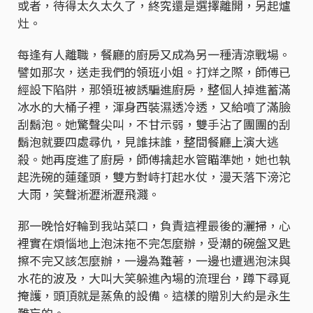
或者，待得太久太久了，終究還是選擇離開，另起爐
灶。
每逢有人離職，餐廳的廚房又成為另一種清涼戰場。
譬如那次，送走我們的領班小姐。打烊之際，師傅已
經設下陷阱，那領班被誘騙進廚房，整個人掉進蓄滿
冰水的大桶子裡，渾身西裝濕透冷透，又給噴了滿臉
刮鬍泡。她驚聲尖叫，不甘示弱，雙手沾了團團的刮
鬍泡就要四處尋仇，見誰抹誰，整間餐廳上演大逃
殺。她再度進了廚房，師傅擒起水管瞄準她，她也執
起洗碗的蓮蓬頭，雙方對峙打起水仗，漫天落下滂沱
大雨，笑聲淅瀝淅瀝飛濺。
那一晚恰好輪到我站菜口，負責這裡最後的灑掃，心
裡實在煩惱地上泡沫拖不完怎麼辦，受潮的碗盤叉匙
擦不完又該怎麼辦，一邊為難著，一邊也遭遇泡沫與
水花的波及，大叫大笑躲進內場的流理台，蹲下尋覓
掩護，頭頂就是蒸魚的設備。這樣的贈別大約是永生
難忘的。