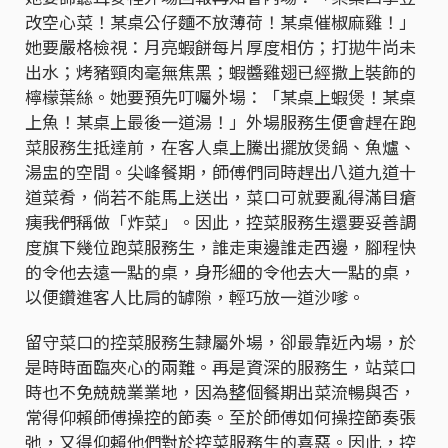
改空心菜！某桌公仔麵不放薄荷！某桌催椒麻雞！」
她要嚴格檢視：月亮蝦餅每片厚度相仿；打拋牛尚未
出水；烤豬頸肉毫無焦黑；蝦醬雞翅已經撒上裝飾的
檸檬葉絲。她要預先叮囑外場：「某桌上蝦煲！某桌
上魚！某桌上最後一道湯！」外場服務生便會趕在跑
菜服務生抵達前，在客人桌上騰出擺放煲鍋、魚爐、
湯盅的空間。尖峰餐期，師傅們同時趕出八道九道十
道菜肴，倘若不能馬上送出，菜口可就要亂得滿目瘡
痍――我們稱做「炸菜」。因此，控菜服務生還要妥善調
度旗下幾位跑菜服務生，誰走東邊誰走西邊，腳程快
的令他去遠一點的桌，身形細的令他去大一點的桌，
以便鑽進客人比肩的罅隙，輕巧放一道沙嗲。
留守菜口的控菜服務生隸屬外場，卻最靠近內場，於
是時時面臨夾心的兩難。再是資深的服務生，站菜口
時也不免兢兢業業地，因為整個餐期出菜流暢與否，
常得仰賴師傅操控的節奏。至於師傅如何操控節奏張
弛，又得仰賴他們對於控菜服務生的喜惡。因此，控