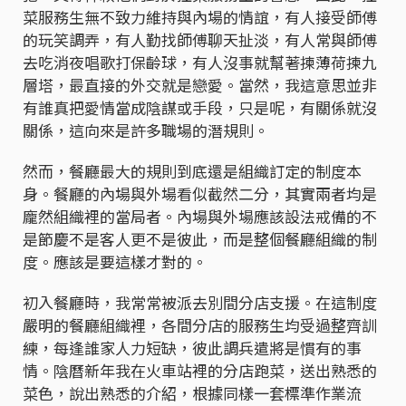
菜服務生無不致力維持與內場的情誼，有人接受師傅
的玩笑調弄，有人勤找師傅聊天扯淡，有人常與師傅
去吃消夜唱歌打保齡球，有人沒事就幫著揀薄荷揀九
層塔，最直接的外交就是戀愛。當然，我這意思並非
有誰真把愛情當成陰謀或手段，只是呢，有關係就沒
關係，這向來是許多職場的潛規則。
然而，餐廳最大的規則到底還是組織訂定的制度本
身。餐廳的內場與外場看似截然二分，其實兩者均是
龐然組織裡的當局者。內場與外場應該設法戒備的不
是節慶不是客人更不是彼此，而是整個餐廳組織的制
度。應該是要這樣才對的。
初入餐廳時，我常常被派去別間分店支援。在這制度
嚴明的餐廳組織裡，各間分店的服務生均受過整齊訓
練，每逢誰家人力短缺，彼此調兵遣將是慣有的事
情。陰曆新年我在火車站裡的分店跑菜，送出熟悉的
菜色，說出熟悉的介紹，根據同樣一套標準作業流