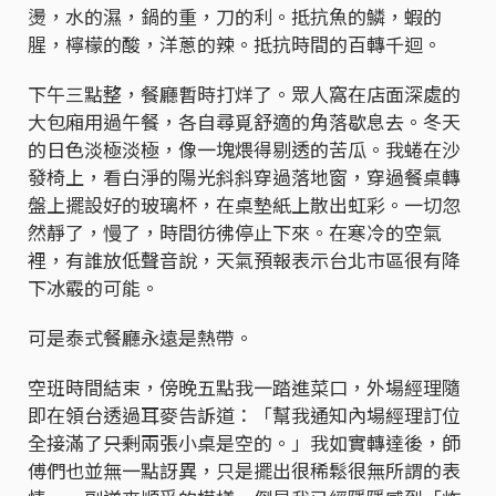
燙，水的濕，鍋的重，刀的利。抵抗魚的鱗，蝦的
腥，檸檬的酸，洋蔥的辣。抵抗時間的百轉千迴。
下午三點整，餐廳暫時打烊了。眾人窩在店面深處的
大包廂用過午餐，各自尋覓舒適的角落歇息去。冬天
的日色淡極淡極，像一塊煨得剔透的苦瓜。我蜷在沙
發椅上，看白淨的陽光斜斜穿過落地窗，穿過餐桌轉
盤上擺設好的玻璃杯，在桌墊紙上散出虹彩。一切忽
然靜了，慢了，時間彷彿停止下來。在寒冷的空氣
裡，有誰放低聲音說，天氣預報表示台北市區很有降
下冰霰的可能。
可是泰式餐廳永遠是熱帶。
空班時間結束，傍晚五點我一踏進菜口，外場經理隨
即在領台透過耳麥告訴道：「幫我通知內場經理訂位
全接滿了――只剩兩張小桌是空的。」我如實轉達後，師
傅們也並無一點訝異，只是擺出很稀鬆很無所謂的表