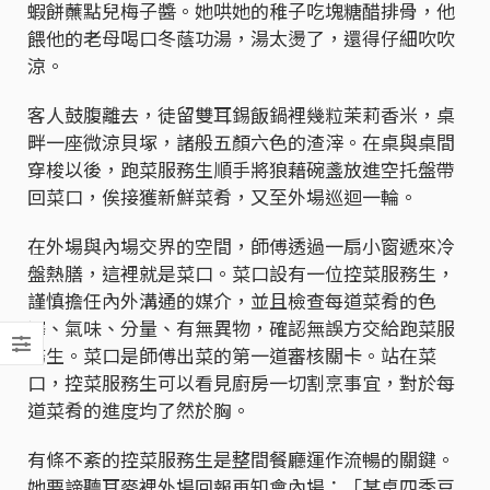
蝦餅蘸點兒梅子醬。她哄她的稚子吃塊糖醋排骨，他
餵他的老母喝口冬蔭功湯，湯太燙了，還得仔細吹吹
涼。
客人鼓腹離去，徒留雙耳錫飯鍋裡幾粒茉莉香米，桌
畔一座微涼貝塚，諸般五顏六色的渣滓。在桌與桌間
穿梭以後，跑菜服務生順手將狼藉碗盞放進空托盤帶
回菜口，俟接獲新鮮菜肴，又至外場巡迴一輪。
在外場與內場交界的空間，師傅透過一扇小窗遞來冷
盤熱膳，這裡就是菜口。菜口設有一位控菜服務生，
謹慎擔任內外溝通的媒介，並且檢查每道菜肴的色
澤、氣味、分量、有無異物，確認無誤方交給跑菜服
務生。菜口是師傅出菜的第一道審核關卡。站在菜
口，控菜服務生可以看見廚房一切割烹事宜，對於每
道菜肴的進度均了然於胸。
有條不紊的控菜服務生是整間餐廳運作流暢的關鍵。
她要諦聽耳麥裡外場回報再知會內場：「某桌四季豆