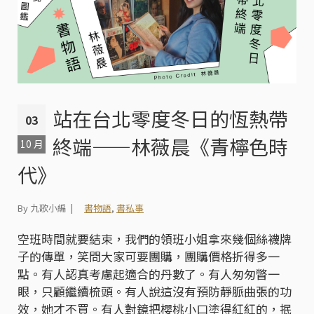
站在台北零度冬日的恆熱帶
03
終端——林薇晨《青檸色時
10 月
代》
By 九歌小編
書物語
,
書私事
空班時間就要結束，我們的領班小姐拿來幾個絲襪牌
子的傳單，笑問大家可要團購，團購價格折得多一
點。有人認真考慮起適合的丹數了。有人匆匆瞥一
眼，只顧繼續梳頭。有人說這沒有預防靜脈曲張的功
效，她才不買。有人對鏡把櫻桃小口塗得紅紅的，抿