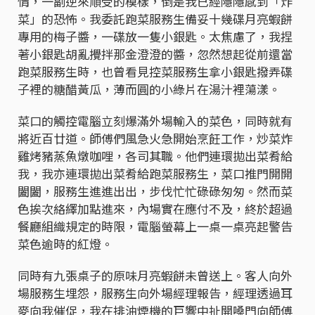
情，一副逆來順受的模樣，倒是我已經隱隱感到「炸
菜」的恐怖。我委託跑菜服務生備妥十幾碟月亮蝦餅
專用的梅子醬，一碟放一隻小銀匙。太焦慮了，我捏
著小銀匙胡亂攪拌那金澄澄的醬，忽然想起從前還當
跑菜服務生時，也曾看見控菜服務生拿小銀匙撥弄碟
子裡的糖醋黃瓜，薄而圓的小綠片在湯汁裡蕩漾。
菜口的觸控電腦立刻爆滿外場輸入的菜色，同時就有
將近百廿道。師傅們風急火急開始烹飪工作，炒菜炸
雞烤豬蒸魚燉咖哩，各司其職。他們連環拋出菜肴給
我，我亦連環拋出菜肴給跑菜服務生，菜口推門開開
闔闔，服務生進進出出，步伐忙忙碌碌匆匆。然而菜
色挨次絡繹加點進來，內場實在應付不及，終於超過
餐廳組織規定的時限，電腦螢幕上一桌一桌亮起警告
菜色逾時的紅燈。
同時有九張桌子的原味月亮蝦餅未曾送上。客人向外
場服務生埋怨，服務生向外場經理報告，經理透過耳
麥向我催促，我在排油煙機的巨響中扯開嗓門向師傅