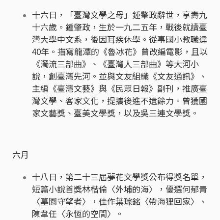
十六日，「臺灣文學之母」鍾肇政辭世，享壽九
十六歲。鍾肇政，生於一九二五年，戰後就讀臺
灣大學中文系，後因耳疾休學。從事國小教職達
40年。描寫龍潭的《魯冰花》曾改編電影，且以
《濁流三部曲》、《臺灣人三部曲》等大河小
說，創臺灣先河。並與文友組織《文友通訊》、
主編《臺灣文藝》與《民眾日報》副刊，推廣臺
灣文學、客家文化，提攜後進不遺餘力。曾獲國
家文藝獎、臺美文學獎，以及吳三連文學獎。
六月
十八日，第二十三屆夢花文學獎公布得獎名單，
短篇小說首獎林楷倫〈外埔的海〉，優選何郁青
〈墓園守望者〉，佳作葉琮銘〈帶海狸回家〉、
陳韋任〈永恆的空間〉。