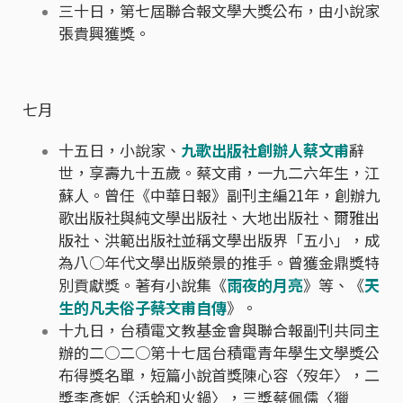
三十日，第七屆聯合報文學大獎公布，由小說家
張貴興獲獎。
七月
十五日，小說家、
九歌出版社創辦人蔡文甫
辭
世，享壽九十五歲。蔡文甫，一九二六年生，江
蘇人。曾任《中華日報》副刊主編21年，創辦九
歌出版社與純文學出版社、大地出版社、爾雅出
版社、洪範出版社並稱文學出版界「五小」，成
為八○年代文學出版榮景的推手。曾獲金鼎獎特
別貢獻獎。著有小說集《
雨夜的月亮
》等、《
天
生的凡夫俗子――蔡文甫自傳
》。
十九日，台積電文教基金會與聯合報副刊共同主
辦的二○二○第十七屆台積電青年學生文學獎公
布得獎名單，短篇小說首獎陳心容〈歿年〉，二
獎李彥妮〈活蛤和火鍋〉，三獎蔡佩儒〈獵