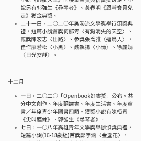
說另有郭強生《尋琴者》、黃春明《跟著寶貝兒
走》獲金典獎。
二十一日，二○二○年吳濁流文學獎舉行頒獎典
禮，短篇小說首獎何郁青〈有狗消失的天空〉、
貳獎陳宏志〈出路〉、參獎張喬雅〈遛鳥人〉，
佳作廖若松〈小黑〉、魏執揚〈小倩〉、徐麗娟
〈日光安靜〉。
十二月
一日，二○二○「Openbook好書獎」公布。共
分中文創作、年度翻譯書、年度生活書、年度童
書／年度青少年圖書四類。獲獎小說有陳栢青
《尖叫連線》、郭強生《尋琴者》。
七日，一○八年高雄青年文學獎舉辦頒獎典禮，
短篇小說(16-18歲組)首獎鄭宇涵〈金盞花〉，