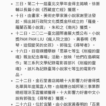
三日，第二十一屆臺北文學年金得主揭曉，徐振
輔以長篇小說《西藏度亡經》獲選。
十日，由畫家、美術史學家兼小說家謝里法發
起、捐出其行政院文化獎獎金所成立的「羅曼．
羅蘭百萬小說賞」，朱和之《南光》獲獎。
十二日，二○二一臺北國際書展大獎公布。小說
獎PAM PAM LIU《瘋人院之旅》、黃春明《秀
琴，這個愛笑的女孩》、郭強生《尋琴者》。
十六日，目宿媒體舉辦「思慕七等生《削瘦的靈
魂》親友紀念專場」活動，放映「他們在島嶼寫
作」第三系列文學紀錄電影首部片《削瘦的靈
魂》，該片為記錄臺灣小說家七等生的電影作
品。
二十二日，金石堂書店揭曉十大影響力好書得獎
名單與年度風雲人物，由龍應台城邦第三事業群
總經理涂玉雲獲頒獲得。十大影響力好書中文小
說有郭強生《尋琴者》獲選。
二十六日，位於宜蘭，由小說家黃春明的「百果