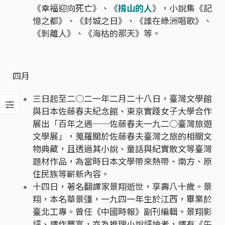
《幸福迎向死亡》、《
揹山的人
》，小說集《記
憶之都》、《封城之日》、《誰在綠洲唱歌》、
《剝離人》、《海枯的那天》等。
四月
三日起至二○二一年二月二十八日，臺灣文學館
與日本佐藤春夫紀念館、東京實踐女子大學合作
展出「百年之遇──佐藤春夫一九二○臺灣旅遊
文學展」，蒐羅關於佐藤春夫臺灣之旅的相關文
物典藏，且透過其小說、童話與紀實散文等臺灣
題材作品，為當時日本文學帶來熱帶、南方、原
住民族等嶄新內容。
十四日，著名翻譯家景翔逝世，享壽八十歲。景
翔，本名華景彊，一九四一年生於江西，畢業於
臺北工專。曾任《中國時報》副刊編輯。景翔影
評、譯作豐富，亦為推理小說評論者，譯有《午