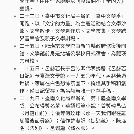
學年金，由由作家廖瞇以《滌這個不正常的人》
獲獎。
二十三日，臺中市文化局主辦的「臺中文學季」
開跑，以「文字的力量」為主題活動結合文學沙
龍、文學散步、文學創作坊、文學市集、文學跨
界音樂會及親子文學劇場。
二十五日，龍瑛宗文學館由新竹縣政府修復後開
館，文學館前身是北埔公學校日式宿舍，為龍瑛
宗母校。
二十五日，呂赫若長子呂芳卿代表捐贈《呂赫若
日記》予臺灣文學館。一九五○年代，呂赫若過
世後，家屬在白色恐怖氛圍下，掩埋其手稿和創
作，僅日記留存，為呂赫若唯一倖存手稿。
二十九日，臺南文化局舉辦的「第十屆臺南文學
獎」公布得獎名單，華語短篇小說：首獎韓昌弘
〈月落山前〉；優等何玟珒〈那一天我們跟在雞
屁股後面尋路〉；佳作許淑娟〈捉迷藏〉、陳泓
名〈告別〉、呂翊熏〈髒衣服〉。