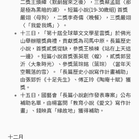
二獎王煥緯〈默劇醒來之後〉，三獎蔡孟庭〈那
是極為黑暗的湖〉。短篇小說(19-30歲組) 首獎
嚴翊〈母狗〉，二獎李奇儒〈晚餐〉，三獎嚴翊
〈「我愛我媽」〉。
十三日，「第十屆全球華文文學星雲獎」於佛光
山舉辦贈獎典禮，貢獻獎為司馬中原。長篇歷史
小說，首獎貳獎從缺，參獎王楨棟《站在上天這
一邊》。短篇小說首獎張英珉〈蝗〉，貳獎郭昱
沂〈大象時光〉、參獎葉琮銘（葉琮）〈當年天
空飄落的雪〉。「長篇歷史小說寫作計畫補助」
由張郅忻《十足先生》、傅正玲《陶庵十賦》獲
獎。
十五日，國藝會「長篇小說創作發表專案」公布
補助名單，由楊富閔「教育小說《愛文》寫作計
畫」、錢映真「緣故地」獲得補助。
十二月