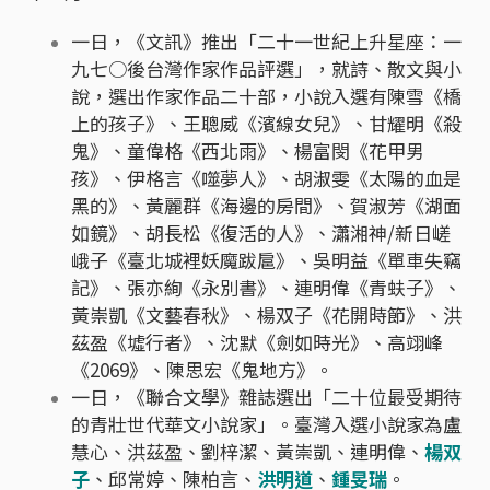
一日，《文訊》推出「二十一世紀上升星座：一
九七○後台灣作家作品評選」，就詩、散文與小
說，選出作家作品二十部，小說入選有陳雪《橋
上的孩子》、王聰威《濱線女兒》、甘耀明《殺
鬼》、童偉格《西北雨》、楊富閔《花甲男
孩》、伊格言《噬夢人》、胡淑雯《太陽的血是
黑的》、黃麗群《海邊的房間》、賀淑芳《湖面
如鏡》、胡長松《復活的人》、瀟湘神/新日嵯
峨子《臺北城裡妖魔跋扈》、吳明益《單車失竊
記》、張亦絢《永別書》、連明偉《青蚨子》、
黃崇凱《文藝春秋》、楊双子《花開時節》、洪
茲盈《墟行者》、沈默《劍如時光》、高翊峰
《2069》、陳思宏《鬼地方》。
一日，《聯合文學》雜誌選出「二十位最受期待
的青壯世代華文小說家」。臺灣入選小說家為盧
慧心、洪茲盈、劉梓潔、黃崇凱、連明偉、
楊双
子
、邱常婷、陳柏言、
洪明道
、
鍾旻瑞
。