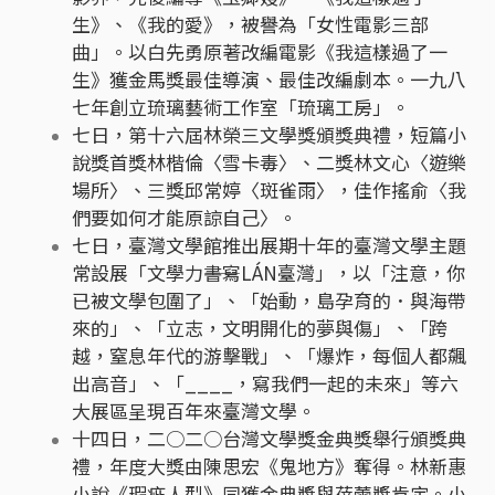
生》、《我的愛》，被譽為「女性電影三部
曲」。以白先勇原著改編電影《我這樣過了一
生》獲金馬獎最佳導演、最佳改編劇本。一九八
七年創立琉璃藝術工作室「琉璃工房」。
七日，第十六屆林榮三文學獎頒獎典禮，短篇小
說獎首獎林楷倫〈雪卡毒〉、二獎林文心〈遊樂
場所〉、三獎邱常婷〈斑雀雨〉，佳作搖俞〈我
們要如何才能原諒自己〉。
七日，臺灣文學館推出展期十年的臺灣文學主題
常設展「文學力――書寫LÁN臺灣」，以「注意，你
已被文學包圍了」、「始動，島孕育的．與海帶
來的」、「立志，文明開化的夢與傷」、「跨
越，窒息年代的游擊戰」、「爆炸，每個人都飆
出高音」、「____，寫我們一起的未來」等六
大展區呈現百年來臺灣文學。
十四日，二○二○台灣文學獎金典獎舉行頒獎典
禮，年度大獎由陳思宏《鬼地方》奪得。林新惠
小說《瑕疵人型》同獲金典獎與蓓蕾獎肯定。小