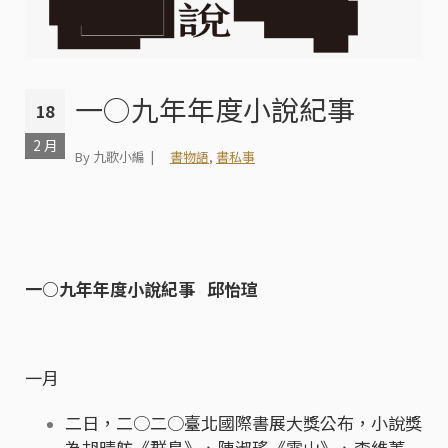
一○九年年度小說紀事
18
2 月
By 九歌小編
書物語
,
書私事
一○九年年度小說紀事 邱怡瑄
一月
二日，二○二○臺北國際書展大獎公布，小說獎
為胡晴舫《群島》、陳淑瑤《雲山》、李維菁