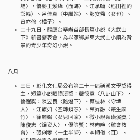
場〉，優勝王煥緯〈面海〉、江承翰〈稻田裡的
郵輪〉、呂佳真〈中繼站〉、鄭安喬〈女也〉、
曾亦修〈橘子〉。
二十九日，龍應台舉辦首部長篇小說《大武山
下》新書發表會，為以家鄉屏東大武山小鎮為背
景的青少年奇幻小說。
八月
三日，彰化文化局公布第二十一屆磺溪文學獎得
主，短篇小說類磺溪獎：嚴筱意〈八卦山下〉，
優選獎：陳昱良〈路燈下〉、蔡桂林〈守埤
人〉、江馥如〈空轉鎖芯〉、蔡昇融〈叢生麻
竹〉、徐麗娟〈女兒回家〉。微小說類磺溪獎：
陳俊志〈鋦瓷人〉，優等獎：林昀暄〈雞會教
育〉、張俐雯〈一生半瞬〉、李順儀〈耳〉 。