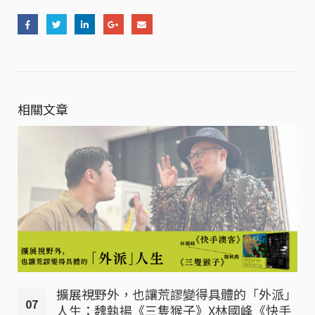
相關文章
」
往事情仇待如何──高苦茶讀《逆：叛之三
25
部曲二部曲》