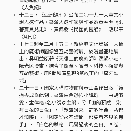
《人魚紀》。
十二日，《亞洲週刊》公布二○一九十大華文小
說入選作品，臺灣入選作家與作品為黃春明《跟
著寶貝兒走》、黃錦樹《民國的慢船》、駱以軍
《明朝》。
十七日起至二月十五日，新經典文化策辦「天橋
上的魔術師圖像暨互動藝術展」於漫畫基地展
出，吳明益原著《天橋上的魔術師》透過小莊、
阮光民漫畫，結合了圖像、實景、科技、視覺與
互動藝術，用9個展區呈現9篇故事的「魔幻場
域」。
二十一日，國家人權博物館與春山合作出版「讓
過去成為此刻：臺灣白色恐怖小說選」，由胡淑
雯、童偉格2名小說家主編，分「血的預感 沒
有日夜的日夜」，「眾聲歸來 許多年後，我們
才知曉」、「國家從來不請問 那隻看不見的黑
手」、「白色的賦格 風聲過後的空白」四卷，