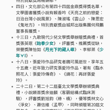
特別貢獻獎為楊錦郁。
四日，文化部公布第四十四屆金鼎獎得獎名單，
文學圖書獲獎小說有賴香吟《天亮之前的戀愛：
日治台灣小說風景》、陳淑瑤《雲山》、陳思宏
《鬼地方》。特別貢獻獎由城邦出版集團何飛鵬
董事長獲獎。
十三日，九歌現代少兒文學獎舉辦贈獎典禮，首
獎張英珉《
跆拳少女
》，評審獎、推薦獎從缺，
榮譽獎陳怡如《
月光下的藏人尋
》、李郁棻《
少
年∀I
》。
十八日，張愛玲作品研究者魏可風逝世，享年五
十五歲。近年致力研究張愛玲作品，著有《臨水
照花人：張愛玲傳奇》、《謫花：再詳張愛
玲》。
二十二日，第二十二屆臺北文學獎舉辦頒獎典
禮，小說類首獎余迪麟〈客觀結構式臨床測
驗〉，評審獎劉旭鈞〈綠、橋〉，優等獎林文心
〈淨女〉、蕭信維〈孟甲〉，同時頒贈第20屆文