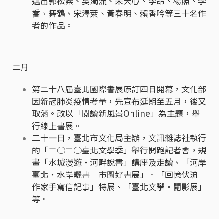
選出郭松棻、吳濁流、朱天心、李昂、楊照、李
喬、舞鶴、宋澤萊、黃春明、賴香吟等三十名作
者的作品。
二月
第二十八屆臺北國際書展原訂四日開幕，文化部
因新冠肺炎疫情考量，先宣布延期至五月，後又
取消。改以「閱讀新風景Online」為主題，舉
行線上書展。
二十一日，臺北市文化局主辦，文訊雜誌社執行
的「二○二○臺北文學季」舉行開跑記者會，規
畫「水城漫遊‧河畔說書」講座及走讀、「河岸
臺北‧水岸曬書─市圖好書展」、「回憶伏流─
作家手寫信記事」特展、「臺北文學‧閱影展」
等。