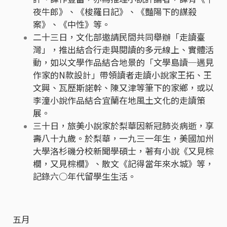
夜牛郎》、《梭羅日記》、《豔陽下的謀殺
案》、《中性》等。
二十三日，文化部邀請民間共同舉辦「走讀臺
灣」，推出結合行走與閱讀的多元線上、實體活
動，如以文學作品結合地景的「文學島讀─遇見
作家的N款設計」帶領讀者走讀小說家王拓、王
文興、瓦歷斯諾幹、陳又津等筆下的家鄉，或以
李潼小說作品結合宜蘭在地風土文化的走讀策
展。
三十日，旅美小說家於梨華因新冠肺炎病逝，享
壽八十九歲。於梨華，一九三一年生，美國加州
大學洛杉磯分校新聞學碩士，著有小說《又見棕
櫚，又見棕櫚》、散文《記得當年來水城》等，
記錄六○年代留學生生活。
五月