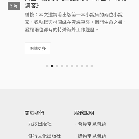
10 月
從八七水災、美麗島事件到莎拉颱風來襲，臺灣人
從矛盾、困惑到自我認同，林剪雲《逆：叛之三部
曲二部曲》以小說入世又醒世，描繪集體恐懼的白
色恐怖、美麗島世代的難題、自我認同的省籍問
題。
閱讀更多
關於我們
服務說明
九歌出版社
會員常見問題