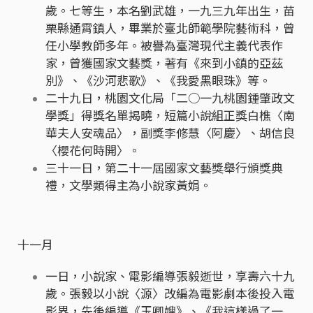
歲。七等生，本名劉武雄，一九三九年出生，苗
栗縣通霄鎮人，畢業於臺北師範學院藝術科，曾
任小學教師多年。被譽為臺灣現代主義代表作
家，曾獲國家文藝獎，著有《來到小鎮的亞茲
別》、《沙河悲歌》、《我愛黑眼珠》等。
二十九日，桃園文化局「二○一九桃園鍾肇政文
學獎」得獎名單揭曉，短篇小說組正獎白樵〈南
華夫人安魂品〉，副獎李修慧〈阿慶〉、胡信良
〈櫻花何時開〉。
三十一日，第二十一屆國家文藝獎舉行頒獎典
禮，文學類得主為小說家黃娟。
十一月
一日，小說家、電影編導張毅逝世，享壽六十九
歲。張毅以小說〈源〉改編為電影劇本後投入電
影界，先後編導《玉卿嫂》、《我這樣過了一