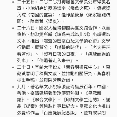
二十五日，二○二○打狗鳳邑文學獎公布得獎名
單，小說組高雄獎潘鎮宇〈飛魚之死〉、優選獎
葉琮〈南國的盛宴〉，佳作嚴筱意〈頭家嬤跑疏
開〉、陳育萱〈溫度〉。
二十六日，國家人權博物館與臺文館合作，以童
偉格、胡淑雯所編《讓過去成為此刻》小說選為
文本，推出「噤聲的密室――白恐文學讀心術」文學
行動展，展覽分：「噤聲的時代」、「老大哥正
看著你」、「沒有日夜的日夜」、「疾駛而過的
列車」、「倒退著走入未來」。
三十日，宜蘭大學設立「黃春明研究中心」，蒐
藏黃春明手稿與文獻，並推動相關研究，黃春明
捐出手稿，並與陳芳明對談。
九月，著名華文小說家張愛玲誕辰百年，中國、
香港、臺灣延燒張愛玲傳奇熱潮，《皇冠雜
誌》、《聯合文學》、《印刻文學生活誌》、誠
品《提案》等皆製作專輯紀念。皇冠文化也推出
張愛玲作品「百歲誕辰紀念版」，並有宋以朗