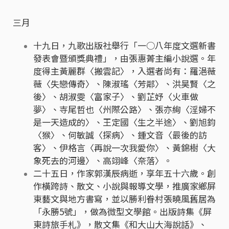
三月
十九日，九歌出版社舉行「一○八年度文選新書
發表會暨頒獎典禮」，由張惠菁主編小說選。年
度得主黃麗群〈搬雲記〉，入選者尚有：羅浥薇
薇〈失戀傳奇〉、陳淑瑤〈芳鄰〉、洪昊賢〈之
後〉、胡淑雯〈富家子〉、劉芷妤〈火車做
夢〉、寺尾哲也〈州際公路〉、張亦絢〈淫婦不
是一天造成的〉、王定國〈生之半途〉、劉旭鈞
〈猴〉、何敏誠〈探病〉、鍾文音〈最後的訪
客〉、伊格言〈再說一次我愛你〉、黃錦樹〈大
象死去的河邊〉、高翊峰〈奈落〉。
二十五日，作家郭漢辰病逝，享年五十六歲。創
作橫跨詩、散文、小說與報導文學，推廣家鄉屏
東藝文與地方書寫，並以勝利眷村張曉風舊居為
「永勝5號」，做為微型文學館。出版詩集《屏
東詩旅手札》，散文集《和大山大海說話》、