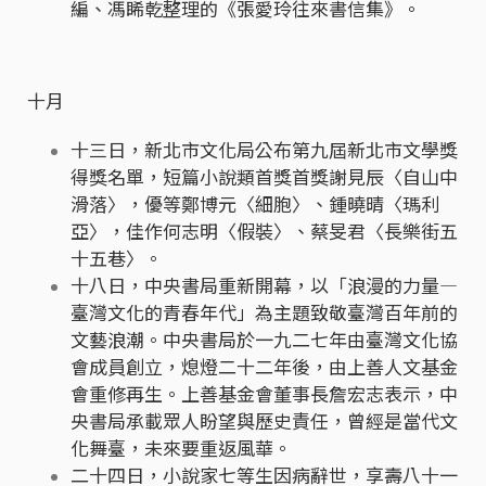
編、馮睎乾整理的《張愛玲往來書信集》。
十月
十三日，新北市文化局公布第九屆新北市文學獎
得獎名單，短篇小說類首獎首獎謝見辰〈自山中
滑落〉，優等鄭博元〈細胞〉、鍾曉晴〈瑪利
亞〉，佳作何志明〈假裝〉、蔡旻君〈長樂街五
十五巷〉。
十八日，中央書局重新開幕，以「浪漫的力量—
臺灣文化的青春年代」為主題致敬臺灣百年前的
文藝浪潮。中央書局於一九二七年由臺灣文化協
會成員創立，熄燈二十二年後，由上善人文基金
會重修再生。上善基金會董事長詹宏志表示，中
央書局承載眾人盼望與歷史責任，曾經是當代文
化舞臺，未來要重返風華。
二十四日，小說家七等生因病辭世，享壽八十一